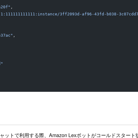
a20f"
,
-1:111111111111:instance/3ff2093d-af96-43fd-b038-3c07cdd
637ac"
,
d"
 Connectチャットで利用する際、Amazon Lexボットがコール