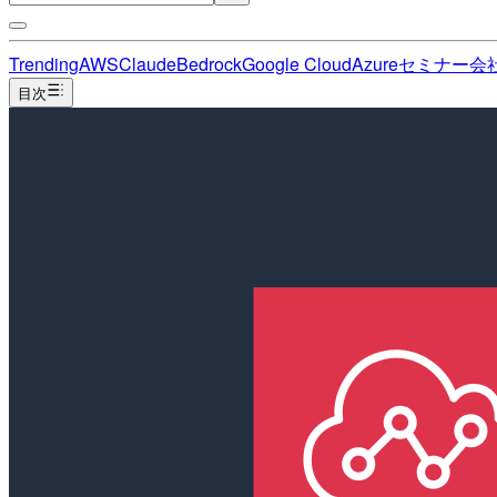
Trending
AWS
Claude
Bedrock
Google Cloud
Azure
セミナー
会
目次