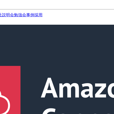
社説明会
勉強会
事例
採用