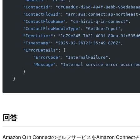
    "ContactId"
: 
"6f0ead0c-d26d-494f-8ebb-95edabaa
    "ContactFlowId"
: 
"arn:aws:connect:ap-northeast
    "ContactFlowName"
: 
"cm-hirai-q-in-connect"
,
    "ContactFlowModuleType"
: 
"GetUserInput"
,
    "Identifier"
: 
"1e79e345-7b31-403f-80ea-9fc535d
    "Timestamp"
: 
"2025-02-26T23:35:49.876Z"
,
    "ErrorDetails"
: {
        "ErrorCode"
: 
"InternalFailure"
,
        "Message"
: 
"Internal service error occurre
    }
}
回答
Amazon Q in ConnectのセルフサービスをAmazon