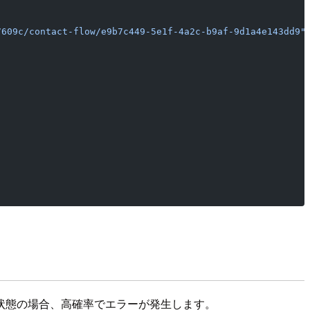
7609c/contact-flow/e9b7c449-5e1f-4a2c-b9af-9d1a4e143dd9"
ドスタート状態の場合、高確率でエラーが発生します。