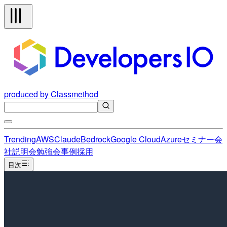
produced by Classmethod
Trending
AWS
Claude
Bedrock
Google Cloud
Azure
セミナー
会
社説明会
勉強会
事例
採用
目次