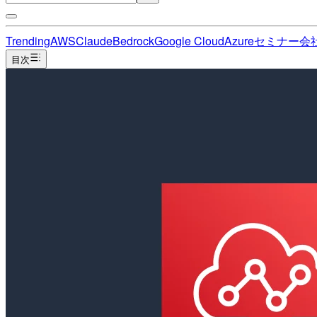
Trending
AWS
Claude
Bedrock
Google Cloud
Azure
セミナー
会
目次