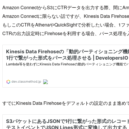
Amazon ConnectからS3にCTRデータを出力する際、間にAmazo
Amazon Connectに限らない話ですが、Kinesis Dat
もしこのCTRをAthenaやQuickSightで分析したい場
CTRの出力設定時にFirehoseを利用する場合、パース処
すでにKinesis Data Firehoseをデフォルトの設