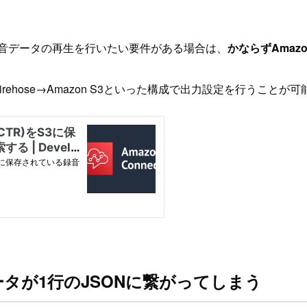
録音データの再生を行いたい要件がある場合は、
かならずAmazon
Data Firehose→Amazon S3といった構成で出力設定を行うことが
CTRデータが1行のJSONに繋がってしまう