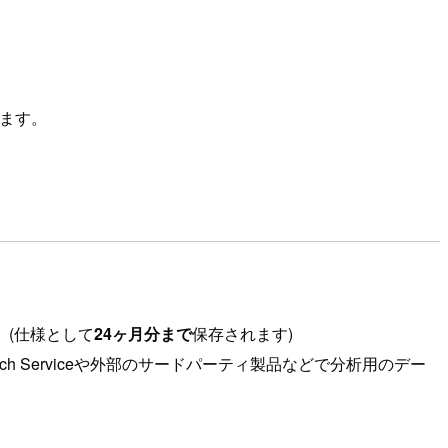
します。
。(仕様として
24ヶ月分まで
保存されます)
ch Serviceや外部のサードパーティ製品などで分析用のデー