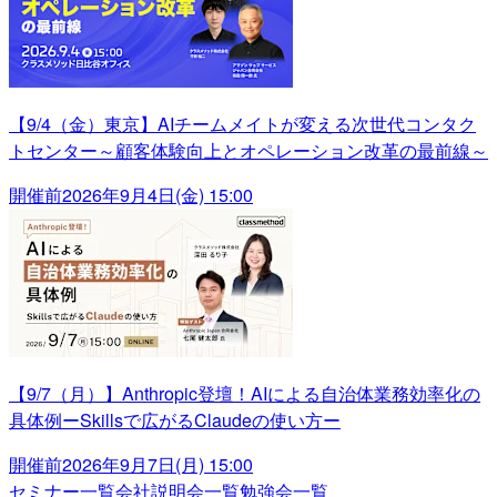
【9/4（金）東京】AIチームメイトが変える次世代コンタク
トセンター～顧客体験向上とオペレーション改革の最前線～
開催前
2026年9月4日(金) 15:00
【9/7（月）】Anthropic登壇！AIによる自治体業務効率化の
具体例ーSkillsで広がるClaudeの使い方ー
開催前
2026年9月7日(月) 15:00
セミナー一覧
会社説明会一覧
勉強会一覧