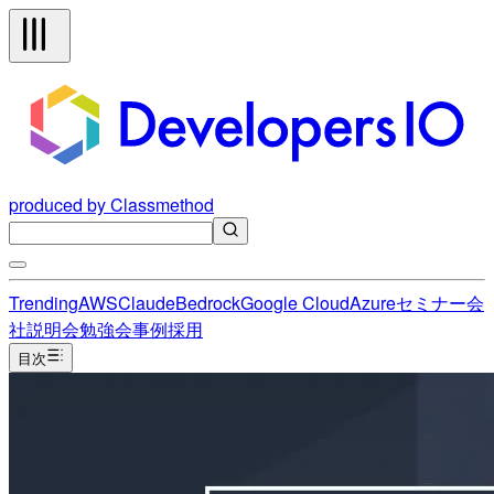
produced by Classmethod
Trending
AWS
Claude
Bedrock
Google Cloud
Azure
セミナー
会
社説明会
勉強会
事例
採用
目次