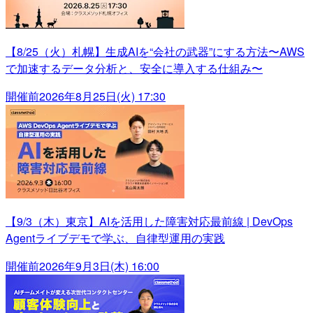
【8/25（火）札幌】生成AIを“会社の武器”にする方法〜AWS
で加速するデータ分析と、安全に導入する仕組み〜
開催前
2026年8月25日(火) 17:30
【9/3（木）東京】AIを活用した障害対応最前線 | DevOps
Agentライブデモで学ぶ、自律型運用の実践
開催前
2026年9月3日(木) 16:00