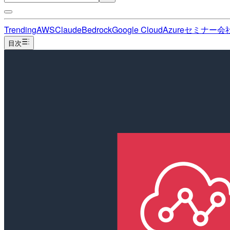
Trending
AWS
Claude
Bedrock
Google Cloud
Azure
セミナー
会
目次