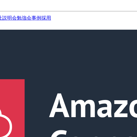
社説明会
勉強会
事例
採用