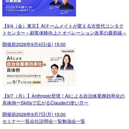
【9/4（金）東京】AIチームメイトが変える次世代コンタク
トセンター～顧客体験向上とオペレーション改革の最前線～
開催前
2026年9月4日(金) 15:00
【9/7（月）】Anthropic登壇！AIによる自治体業務効率化の
具体例ーSkillsで広がるClaudeの使い方ー
開催前
2026年9月7日(月) 15:00
セミナー一覧
会社説明会一覧
勉強会一覧