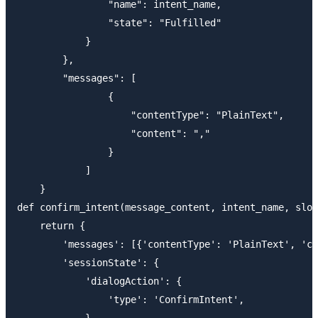
                "name": intent_name,

                "state": "Fulfilled"

            }

        },

        "messages": [

                {

                    "contentType": "PlainText",

                    "content": ","

                }

            ]

    }

def confirm_intent(message_content, intent_name, slot
    return {

        'messages': [{'contentType': 'PlainText', 'co
        'sessionState': {

            'dialogAction': {

                'type': 'ConfirmIntent',

            },
