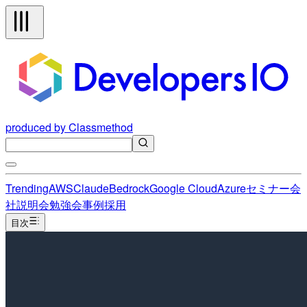
produced by Classmethod
Trending
AWS
Claude
Bedrock
Google Cloud
Azure
セミナー
会
社説明会
勉強会
事例
採用
目次