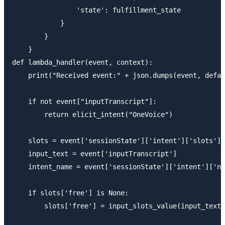
                'state': fulfillment_state

            }

        }

    }

def lambda_handler(event, context):

    print("Received event:" + json.dumps(event, defau
    if not event["inputTranscript"]:

        return elicit_intent("OneVoice")

    slots = event['sessionState']['intent']['slots']

    input_text = event['inputTranscript']

    intent_name = event['sessionState']['intent']['na
    if slots['free'] is None:

        slots['free'] = input_slots_value(input_text)
