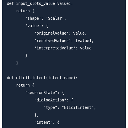
def input_slots_value(value):

    return {

        'shape': 'Scalar',

        'value': {

            'originalValue': value,

            'resolvedValues': [value],

            'interpretedValue': value

        }

    }

def elicit_intent(intent_name):

    return {

        "sessionState": {

            "dialogAction": {

                "type": "ElicitIntent",

            },

            "intent": {
