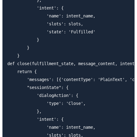
            'intent': {

                'name': intent_name,

                'slots': slots,

                'state': 'Fulfilled'

            }

        }

    }

def close(fulfillment_state, message_content, intent_
    return {

        'messages': [{'contentType': 'PlainText', 'co
        "sessionState": {

            'dialogAction': {

                'type': 'Close',

            },

            'intent': {

                'name': intent_name,

                'slots': slots,
