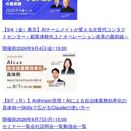
【9/4（金）東京】AIチームメイトが変える次世代コンタク
トセンター～顧客体験向上とオペレーション改革の最前線～
開催前
2026年9月4日(金) 15:00
【9/7（月）】Anthropic登壇！AIによる自治体業務効率化の
具体例ーSkillsで広がるClaudeの使い方ー
開催前
2026年9月7日(月) 15:00
セミナー一覧
会社説明会一覧
勉強会一覧