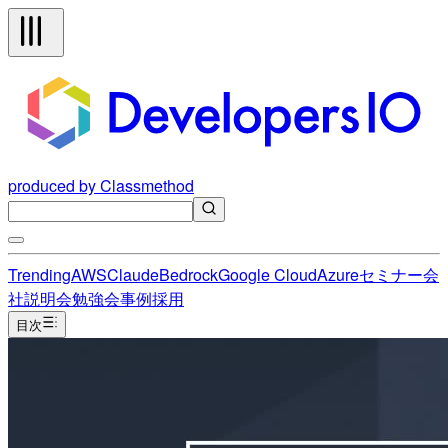
produced by Classmethod
Trending
AWS
Claude
Bedrock
Google Cloud
Azure
セミナー
会
社説明会
勉強会
事例
採用
目次