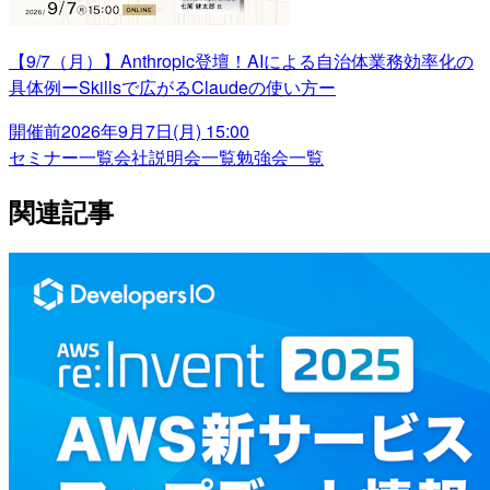
【9/7（月）】Anthropic登壇！AIによる自治体業務効率化の
具体例ーSkillsで広がるClaudeの使い方ー
開催前
2026年9月7日(月) 15:00
セミナー一覧
会社説明会一覧
勉強会一覧
関連記事