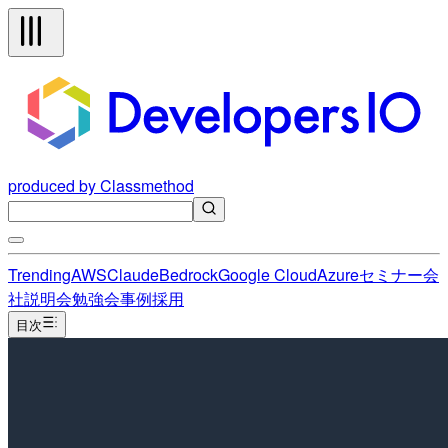
produced by Classmethod
Trending
AWS
Claude
Bedrock
Google Cloud
Azure
セミナー
会
社説明会
勉強会
事例
採用
目次