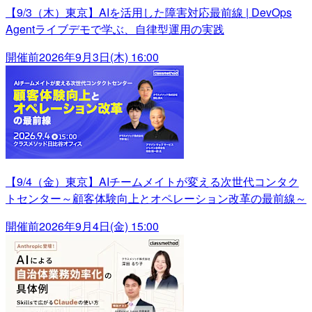
【9/3（木）東京】AIを活用した障害対応最前線 | DevOps
Agentライブデモで学ぶ、自律型運用の実践
開催前
2026年9月3日(木) 16:00
【9/4（金）東京】AIチームメイトが変える次世代コンタク
トセンター～顧客体験向上とオペレーション改革の最前線～
開催前
2026年9月4日(金) 15:00