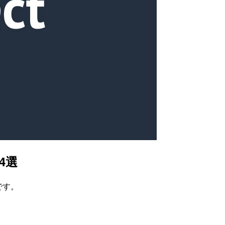
4選
です。