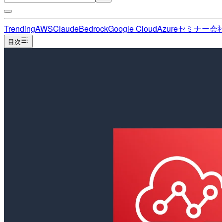
Trending
AWS
Claude
Bedrock
Google Cloud
Azure
セミナー
会
目次