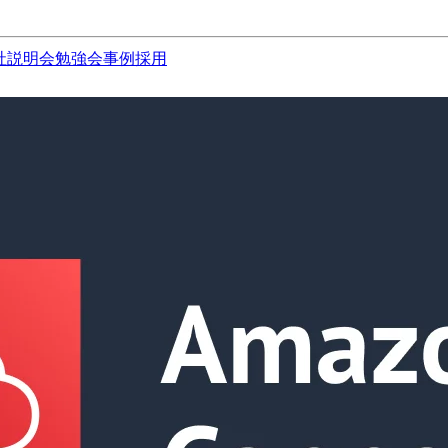
社説明会
勉強会
事例
採用