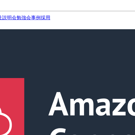
社説明会
勉強会
事例
採用