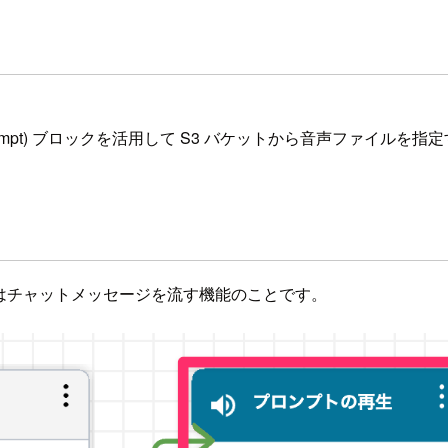
lay Prompt) ブロックを活用して S3 バケットから音声ファ
声またはチャットメッセージを流す機能のことです。