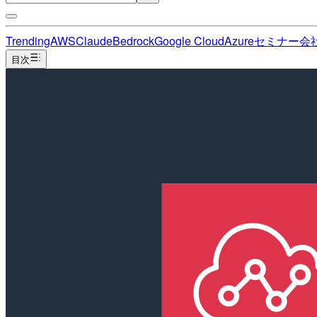
Trending
AWS
Claude
Bedrock
Google Cloud
Azure
セミナー
会
目次