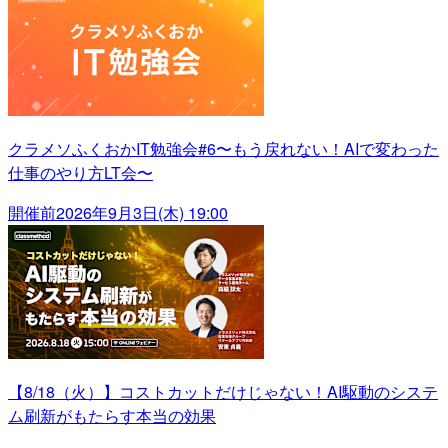
クラメソふくおかIT勉強会#6〜もう戻れない！AIで変わった
仕事のやり方LT会〜
開催前
2026年9月3日(木) 19:00
【8/18（火）】コストカットだけじゃない！AI駆動のシステ
ム刷新がもたらす本当の効果