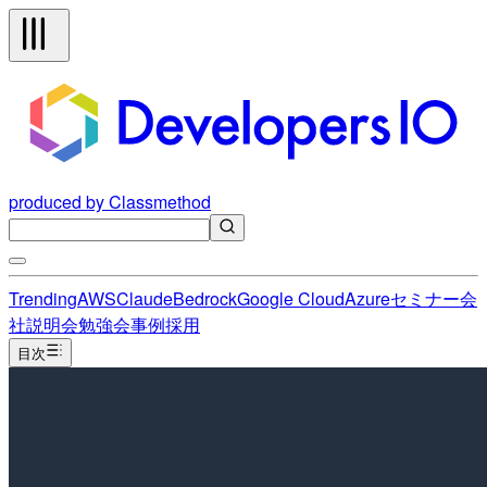
produced by Classmethod
Trending
AWS
Claude
Bedrock
Google Cloud
Azure
セミナー
会
社説明会
勉強会
事例
採用
目次