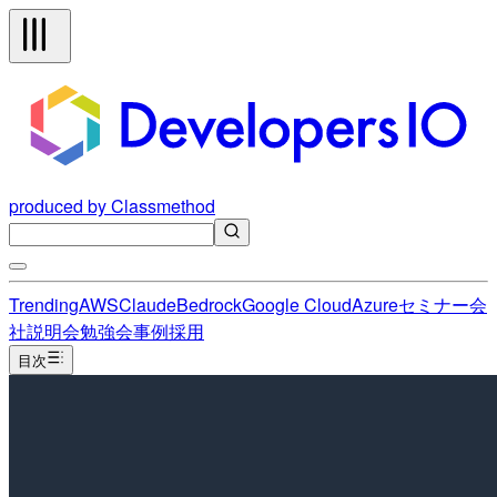
produced by Classmethod
Trending
AWS
Claude
Bedrock
Google Cloud
Azure
セミナー
会
社説明会
勉強会
事例
採用
目次