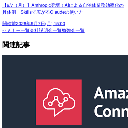
【9/7（月）】Anthropic登壇！AIによる自治体業務効率化の
具体例ーSkillsで広がるClaudeの使い方ー
開催前
2026年9月7日(月) 15:00
セミナー一覧
会社説明会一覧
勉強会一覧
関連記事