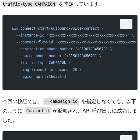
を指定しています。
traffic-type CAMPAIGN
aws
 connect
 start-outbound-voice-contact
 \
  --instance-id
 "xxxxxxxx-xxxx-xxxx-xxxx-xxxxxxxxxxxx"
 \
  --contact-flow-id
 "xxxxxxxx-xxxx-xxxx-xxxx-xxxxxxxxxxxx"
  --destination-phone-number
 "+819012345678"
 \
  --source-phone-number
 "+815012345678"
 \
  --traffic-type
 CAMPAIGN
 \
  --ring-timeout-in-seconds
 20
 \
  --region
 ap-northeast-1
今回の検証では、
を指定しなくても、以下
--campaign-id
のように
が返却され、API 呼び出しに成功しま
ContactId
した。