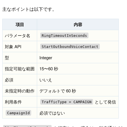
主なポイントは以下です。
項目
内容
パラメータ名
RingTimeoutInSeconds
対象 API
StartOutboundVoiceContact
型
Integer
指定可能な範囲
15〜60 秒
必須
いいえ
未指定時の動作
デフォルトで 60 秒
利用条件
として発信
TrafficType = CAMPAIGN
必須ではない
CampaignId