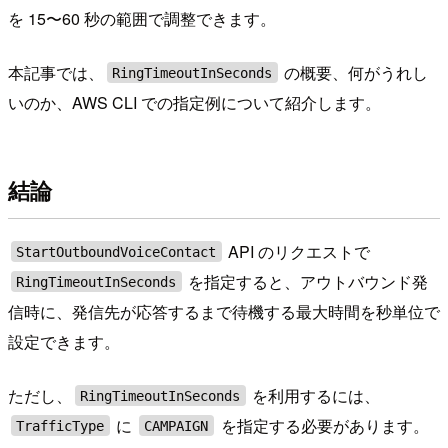
を 15〜60 秒の範囲で調整できます。
本記事では、
の概要、何がうれし
RingTimeoutInSeconds
いのか、AWS CLI での指定例について紹介します。
結論
API のリクエストで
StartOutboundVoiceContact
を指定すると、アウトバウンド発
RingTimeoutInSeconds
信時に、発信先が応答するまで待機する最大時間を秒単位で
設定できます。
ただし、
を利用するには、
RingTimeoutInSeconds
に
を指定する必要があります。
TrafficType
CAMPAIGN