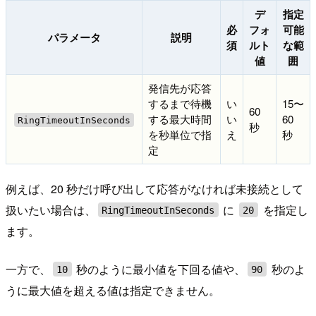
デ
指定
必
フォ
可能
パラメータ
説明
須
ルト
な範
値
囲
発信先が応答
するまで待機
い
15〜
60
する最大時間
い
60
RingTimeoutInSeconds
秒
を秒単位で指
え
秒
定
例えば、20 秒だけ呼び出して応答がなければ未接続として
扱いたい場合は、
に
を指定し
RingTimeoutInSeconds
20
ます。
一方で、
秒のように最小値を下回る値や、
秒のよ
10
90
うに最大値を超える値は指定できません。