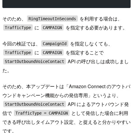
そのため、
を利用する場合は、
RingTimeoutInSeconds
に
を指定する必要があります。
TrafficType
CAMPAIGN
今回の検証では、
を指定しなくても、
CampaignId
に
を指定することで
TrafficType
CAMPAIGN
API の呼び出しは成功しまし
StartOutboundVoiceContact
た。
そのため、本アップデートは「Amazon Connect のアウトバ
ウンドキャンペーン機能からの発信専用」というより、
API によるアウトバウンド発
StartOutboundVoiceContact
信で
として発信した場合に利用
TrafficType = CAMPAIGN
できる呼び出しタイムアウト設定、と捉えると分かりやすい
です。