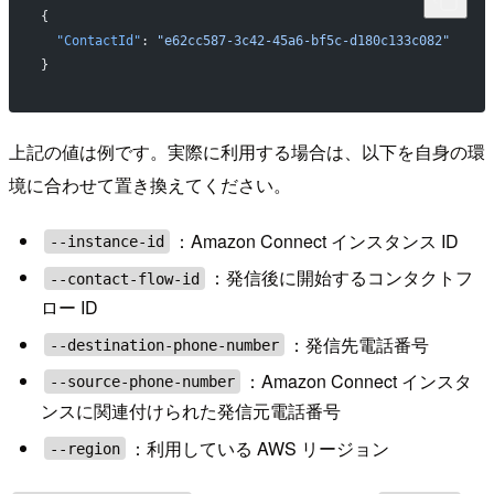
{
  "ContactId"
: 
"e62cc587-3c42-45a6-bf5c-d180c133c082"
}
上記の値は例です。実際に利用する場合は、以下を自身の環
境に合わせて置き換えてください。
：Amazon Connect インスタンス ID
--instance-id
：発信後に開始するコンタクトフ
--contact-flow-id
ロー ID
：発信先電話番号
--destination-phone-number
：Amazon Connect インスタ
--source-phone-number
ンスに関連付けられた発信元電話番号
：利用している AWS リージョン
--region