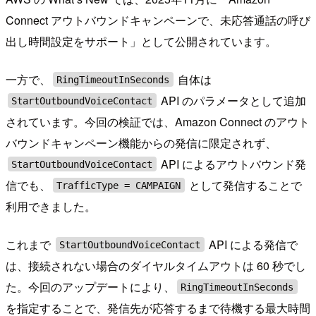
Connect アウトバウンドキャンペーンで、未応答通話の呼び
出し時間設定をサポート」として公開されています。
一方で、
自体は
RingTimeoutInSeconds
API のパラメータとして追加
StartOutboundVoiceContact
されています。今回の検証では、Amazon Connect のアウト
バウンドキャンペーン機能からの発信に限定されず、
API によるアウトバウンド発
StartOutboundVoiceContact
信でも、
として発信することで
TrafficType = CAMPAIGN
利用できました。
これまで
API による発信で
StartOutboundVoiceContact
は、接続されない場合のダイヤルタイムアウトは 60 秒でし
た。今回のアップデートにより、
RingTimeoutInSeconds
を指定することで、発信先が応答するまで待機する最大時間