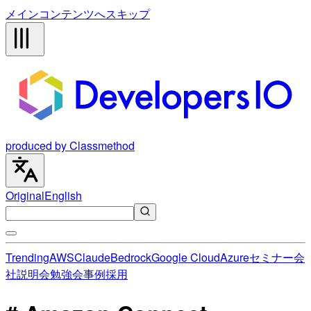
メインコンテンツへスキップ
produced by Classmethod
Original
English
Trending
AWS
Claude
Bedrock
Google Cloud
Azure
セミナー
会
社説明会
勉強会
事例
採用