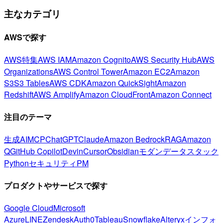
主なカテゴリ
AWSで探す
AWS特集
AWS IAM
Amazon Cognito
AWS Security Hub
AWS
Organizations
AWS Control Tower
Amazon EC2
Amazon
S3
S3 Tables
AWS CDK
Amazon QuickSight
Amazon
Redshift
AWS Amplify
Amazon CloudFront
Amazon Connect
注目のテーマ
生成AI
MCP
ChatGPT
Claude
Amazon Bedrock
RAG
Amazon
Q
GitHub Copilot
Devin
Cursor
Obsidian
モダンデータスタック
Python
セキュリティ
PM
プロダクトやサービスで探す
Google Cloud
Microsoft
Azure
LINE
Zendesk
Auth0
Tableau
Snowflake
Alteryx
インフォ