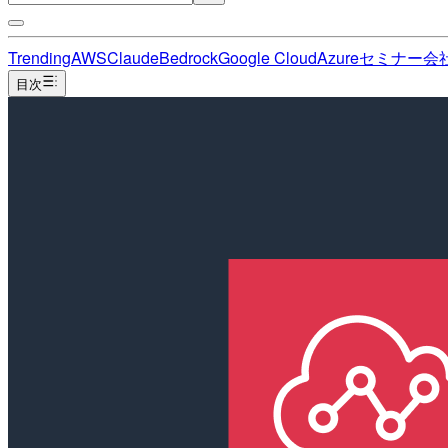
Trending
AWS
Claude
Bedrock
Google Cloud
Azure
セミナー
会
目次