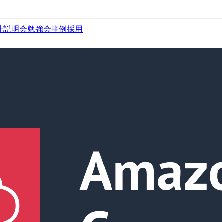
社説明会
勉強会
事例
採用