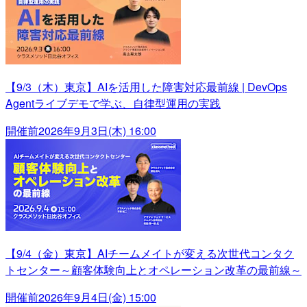
【9/3（木）東京】AIを活用した障害対応最前線 | DevOps
Agentライブデモで学ぶ、自律型運用の実践
開催前
2026年9月3日(木) 16:00
【9/4（金）東京】AIチームメイトが変える次世代コンタク
トセンター～顧客体験向上とオペレーション改革の最前線～
開催前
2026年9月4日(金) 15:00