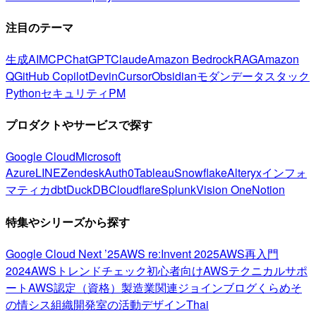
注目のテーマ
生成AI
MCP
ChatGPT
Claude
Amazon Bedrock
RAG
Amazon
Q
GitHub Copilot
Devin
Cursor
Obsidian
モダンデータスタック
Python
セキュリティ
PM
プロダクトやサービスで探す
Google Cloud
Microsoft
Azure
LINE
Zendesk
Auth0
Tableau
Snowflake
Alteryx
インフォ
マティカ
dbt
DuckDB
Cloudflare
Splunk
Vision One
Notion
特集やシリーズから探す
Google Cloud Next ’25
AWS re:Invent 2025
AWS再入門
2024
AWSトレンドチェック
初心者向け
AWSテクニカルサポ
ート
AWS認定（資格）
製造業関連
ジョインブログ
くらめそ
の情シス
組織開発室の活動
デザイン
Thai