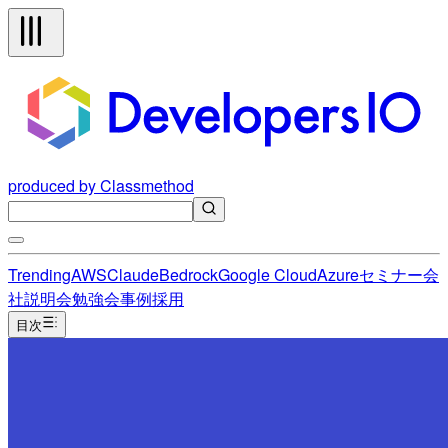
produced by Classmethod
Trending
AWS
Claude
Bedrock
Google Cloud
Azure
セミナー
会
社説明会
勉強会
事例
採用
目次