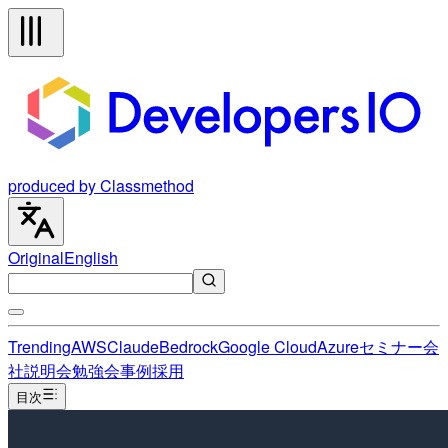
produced by Classmethod
Original
English
Trending
AWS
Claude
Bedrock
Google Cloud
Azure
セミナー
会
社説明会
勉強会
事例
採用
目次