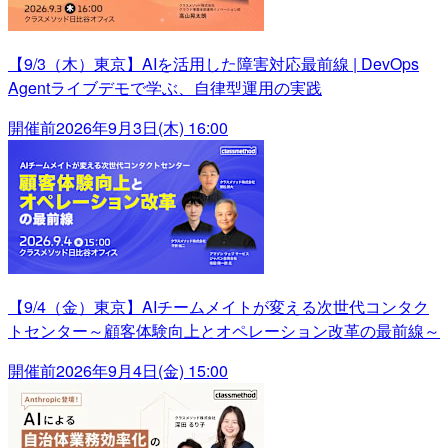
【9/3（木）東京】AIを活用した障害対応最前線 | DevOps
Agentライブデモで学ぶ、自律型運用の実践
開催前
2026年9月3日(木) 16:00
【9/4（金）東京】AIチームメイトが変える次世代コンタク
トセンター～顧客体験向上とオペレーション改革の最前線～
開催前
2026年9月4日(金) 15:00