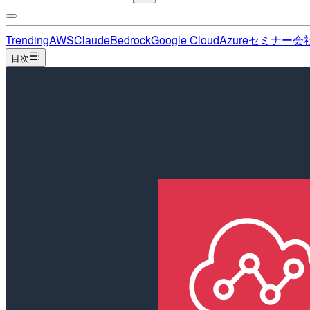
Trending
AWS
Claude
Bedrock
Google Cloud
Azure
セミナー
会
目次