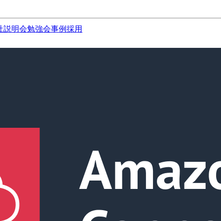
社説明会
勉強会
事例
採用