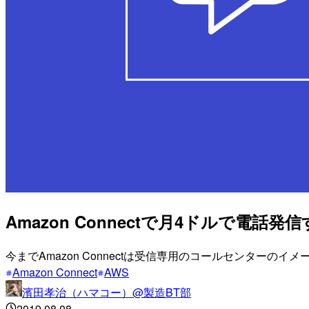
Amazon Connectで月4ドルで電話
今までAmazon Connectは受信専用のコールセンター
Amazon Connect
AWS
濱田孝治（ハマコー）@製造BT部
2019.08.08