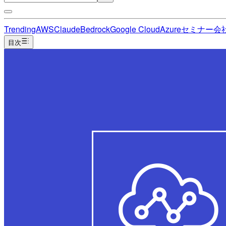
Trending
AWS
Claude
Bedrock
Google Cloud
Azure
セミナー
会
目次