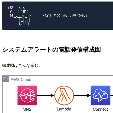
（祭） ∧ ∧

　Y　 ( ﾟДﾟ)

　Φ[_ｿ__ｙ_l〉     ｵﾃｶﾞﾙ ﾃﾞﾝﾜﾊｯｼﾝ ﾏﾂﾘﾀﾞﾜｯｼｮｲ

　　　 |_|＿|

システムアラートの電話発信構成図
構成図はこんな感じ。