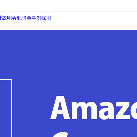
社説明会
勉強会
事例
採用