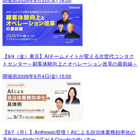
開催前
2026年9月3日(木) 16:00
【9/4（金）東京】AIチームメイトが変える次世代コンタク
トセンター～顧客体験向上とオペレーション改革の最前線～
開催前
2026年9月4日(金) 15:00
【9/7（月）】Anthropic登壇！AIによる自治体業務効率化の
具体例ーSkillsで広がるClaudeの使い方ー