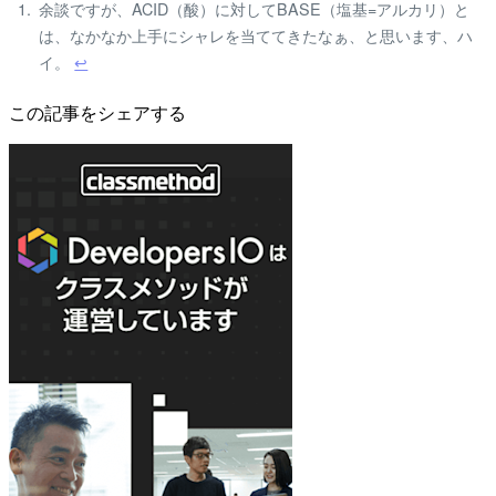
余談ですが、ACID（酸）に対してBASE（塩基=アルカリ）と
は、なかなか上手にシャレを当ててきたなぁ、と思います、ハ
イ。
↩
この記事をシェアする