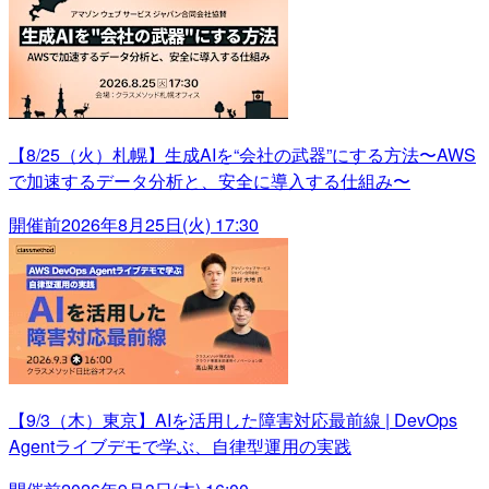
【8/25（火）札幌】生成AIを“会社の武器”にする方法〜AWS
で加速するデータ分析と、安全に導入する仕組み〜
開催前
2026年8月25日(火) 17:30
【9/3（木）東京】AIを活用した障害対応最前線 | DevOps
Agentライブデモで学ぶ、自律型運用の実践