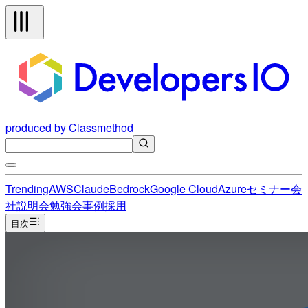
produced by Classmethod
Trending
AWS
Claude
Bedrock
Google Cloud
Azure
セミナー
会
社説明会
勉強会
事例
採用
目次