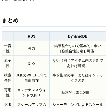
まとめ
RDS
DynamoDB
一貫
結果整合なので基本的に弱い
強力
性
（強整合性指定も可能）
原子
ない（同じアイテム内の更新で
ある
性
あれば可能）
検索
SQLのWHERE句で
事前指定のキーまたはインデッ
条件
自由自在
クスのみ
可用
メンテナンスウィ
基本的に常に利用可
性
ンドウあり
拡張
スケールアップの
シャーディングによるスケール