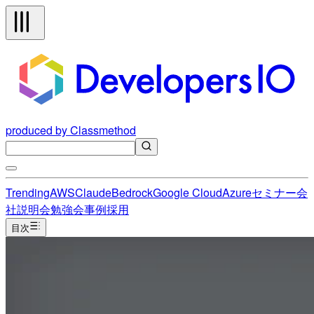
produced by Classmethod
Trending
AWS
Claude
Bedrock
Google Cloud
Azure
セミナー
会
社説明会
勉強会
事例
採用
目次