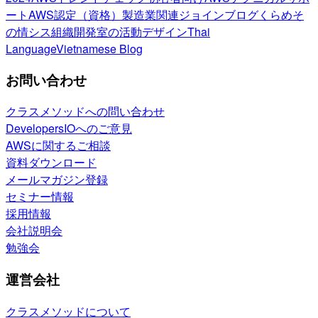
ート
AWS認定（資格）
製造業関連
ジョインブログ
くらめそ
の情シス
組織開発室の活動
デザイン
Thai
Language
Vietnamese Blog
お問い合わせ
クラスメソッドへの問い合わせ
DevelopersIOへのご意見
AWSに関するご相談
資料ダウンロード
メールマガジン登録
セミナー情報
採用情報
会社説明会
勉強会
運営会社
クラスメソッドについて