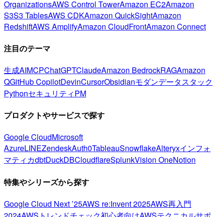
Organizations
AWS Control Tower
Amazon EC2
Amazon
S3
S3 Tables
AWS CDK
Amazon QuickSight
Amazon
Redshift
AWS Amplify
Amazon CloudFront
Amazon Connect
注目のテーマ
生成AI
MCP
ChatGPT
Claude
Amazon Bedrock
RAG
Amazon
Q
GitHub Copilot
Devin
Cursor
Obsidian
モダンデータスタック
Python
セキュリティ
PM
プロダクトやサービスで探す
Google Cloud
Microsoft
Azure
LINE
Zendesk
Auth0
Tableau
Snowflake
Alteryx
インフォ
マティカ
dbt
DuckDB
Cloudflare
Splunk
Vision One
Notion
特集やシリーズから探す
Google Cloud Next ’25
AWS re:Invent 2025
AWS再入門
2024
AWSトレンドチェック
初心者向け
AWSテクニカルサポ