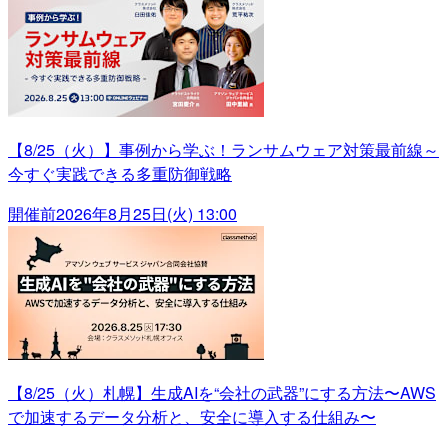
【8/25（火）】事例から学ぶ！ランサムウェア対策最前線～
今すぐ実践できる多重防御戦略
開催前
2026年8月25日(火) 13:00
【8/25（火）札幌】生成AIを“会社の武器”にする方法〜AWS
で加速するデータ分析と、安全に導入する仕組み〜