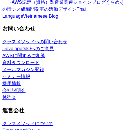
ート
AWS認定（資格）
製造業関連
ジョインブログ
くらめそ
の情シス
組織開発室の活動
デザイン
Thai
Language
Vietnamese Blog
お問い合わせ
クラスメソッドへの問い合わせ
DevelopersIOへのご意見
AWSに関するご相談
資料ダウンロード
メールマガジン登録
セミナー情報
採用情報
会社説明会
勉強会
運営会社
クラスメソッドについて