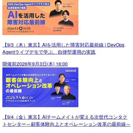
【9/3（木）東京】AIを活用した障害対応最前線 | DevOps
Agentライブデモで学ぶ、自律型運用の実践
開催前
2026年9月3日(木) 16:00
【9/4（金）東京】AIチームメイトが変える次世代コンタク
トセンター～顧客体験向上とオペレーション改革の最前線～