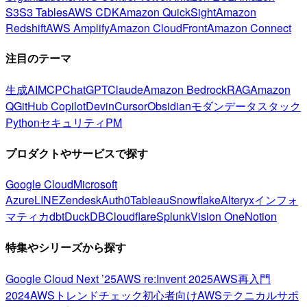
S3
S3 Tables
AWS CDK
Amazon QuickSight
Amazon
Redshift
AWS Amplify
Amazon CloudFront
Amazon Connect
注目のテーマ
生成AI
MCP
ChatGPT
Claude
Amazon Bedrock
RAG
Amazon
Q
GitHub Copilot
Devin
Cursor
Obsidian
モダンデータスタック
Python
セキュリティ
PM
プロダクトやサービスで探す
Google Cloud
Microsoft
Azure
LINE
Zendesk
Auth0
Tableau
Snowflake
Alteryx
インフォ
マティカ
dbt
DuckDB
Cloudflare
Splunk
Vision One
Notion
特集やシリーズから探す
Google Cloud Next ’25
AWS re:Invent 2025
AWS再入門
2024
AWSトレンドチェック
初心者向け
AWSテクニカルサポ