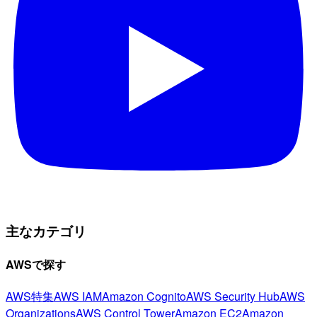
主なカテゴリ
AWSで探す
AWS特集
AWS IAM
Amazon Cognito
AWS Security Hub
AWS
Organizations
AWS Control Tower
Amazon EC2
Amazon