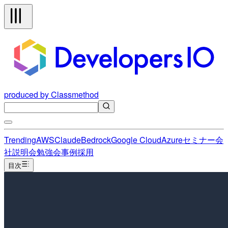
produced by Classmethod
Trending
AWS
Claude
Bedrock
Google Cloud
Azure
セミナー
会
社説明会
勉強会
事例
採用
目次