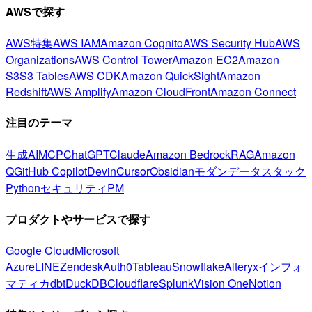
AWSで探す
AWS特集
AWS IAM
Amazon Cognito
AWS Security Hub
AWS
Organizations
AWS Control Tower
Amazon EC2
Amazon
S3
S3 Tables
AWS CDK
Amazon QuickSight
Amazon
Redshift
AWS Amplify
Amazon CloudFront
Amazon Connect
注目のテーマ
生成AI
MCP
ChatGPT
Claude
Amazon Bedrock
RAG
Amazon
Q
GitHub Copilot
Devin
Cursor
Obsidian
モダンデータスタック
Python
セキュリティ
PM
プロダクトやサービスで探す
Google Cloud
Microsoft
Azure
LINE
Zendesk
Auth0
Tableau
Snowflake
Alteryx
インフォ
マティカ
dbt
DuckDB
Cloudflare
Splunk
Vision One
Notion