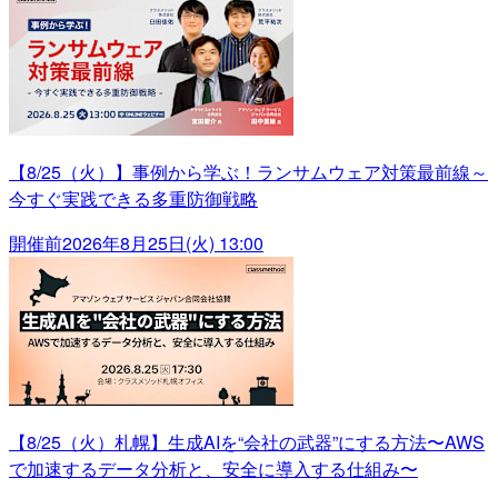
【8/25（火）】事例から学ぶ！ランサムウェア対策最前線～
今すぐ実践できる多重防御戦略
開催前
2026年8月25日(火) 13:00
【8/25（火）札幌】生成AIを“会社の武器”にする方法〜AWS
で加速するデータ分析と、安全に導入する仕組み〜