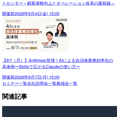
トセンター～顧客体験向上とオペレーション改革の最前線～
開催前
2026年9月4日(金) 15:00
【9/7（月）】Anthropic登壇！AIによる自治体業務効率化の
具体例ーSkillsで広がるClaudeの使い方ー
開催前
2026年9月7日(月) 15:00
セミナー一覧
会社説明会一覧
勉強会一覧
関連記事