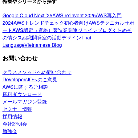
特集やシリーズから探す
Google Cloud Next ’25
AWS re:Invent 2025
AWS再入門
2024
AWSトレンドチェック
初心者向け
AWSテクニカルサポ
ート
AWS認定（資格）
製造業関連
ジョインブログ
くらめそ
の情シス
組織開発室の活動
デザイン
Thai
Language
Vietnamese Blog
お問い合わせ
クラスメソッドへの問い合わせ
DevelopersIOへのご意見
AWSに関するご相談
資料ダウンロード
メールマガジン登録
セミナー情報
採用情報
会社説明会
勉強会