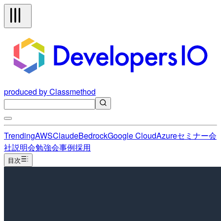
produced by Classmethod
Trending
AWS
Claude
Bedrock
Google Cloud
Azure
セミナー
会
社説明会
勉強会
事例
採用
目次