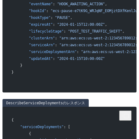
        "eventName"
: 
"HOOK_AWAITING_ACTION"
,
        "hookId"
: 
"ecs-pause-e7tK9G_WRJqNF_EOMjztDXfKenlJu
        "hookType"
: 
"PAUSE"
,
        "expiresAt"
: 
"2024-01-15T12:00:00Z"
,
        "lifecycleStage"
: 
"POST_TEST_TRAFFIC_SHIFT"
,
        "clusterArn"
: 
"arn:aws:ecs:us-west-2:123456789012:
        "serviceArn"
: 
"arn:aws:ecs:us-west-2:123456789012:
        "serviceDeploymentArn"
: 
"arn:aws:ecs:us-west-2:123
        "updatedAt"
: 
"2024-01-15T10:00:00Z"
    }
}
DescribeServiceDeploymentsのレスポンス
{
    "serviceDeployments"
: [
        {