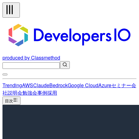
produced by Classmethod
Trending
AWS
Claude
Bedrock
Google Cloud
Azure
セミナー
会
社説明会
勉強会
事例
採用
目次