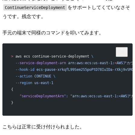
をサポートしてくていなさそ
ContinueServiceDeployment
うです。残念です。
手元の端末で同様のコマンドを叩いてみます。
>
 aws ecs continue-service-deployment 
\
  --service-deployment-arn
 arn:aws:ecs:us-east-1:
<
AWSアカウ
  --hook-id
 ecs-pause-xrkqfL99Sem2S5poPtD78IuIDa-rXkj9vSMC
  --action
 CONTINUE
 \
  --region
 us-east-1
{
    "serviceDeploymentArn"
:
 "arn:aws:ecs:us-east-1:<AWSアカウ
}
こちらは正常に受け付けられました。