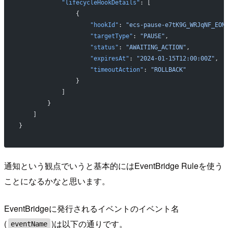
            "lifecycleHookDetails"
: [
                {
                    "hookId"
: 
"ecs-pause-e7tK9G_WRJqNF_EOM
                    "targetType"
: 
"PAUSE"
,
                    "status"
: 
"AWAITING_ACTION"
,
                    "expiresAt"
: 
"2024-01-15T12:00:00Z"
,
                    "timeoutAction"
: 
"ROLLBACK"
                }
            ]
        }
    ]
}
通知という観点でいうと基本的にはEventBridge Ruleを使う
ことになるかなと思います。
EventBridgeに発行されるイベントのイベント名
(
)は以下の通りです。
eventName