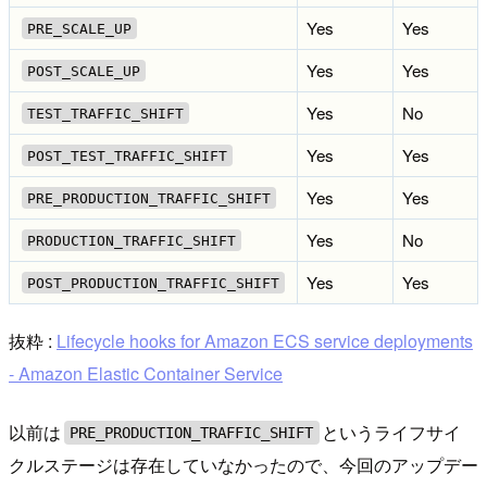
Yes
Yes
PRE_SCALE_UP
Yes
Yes
POST_SCALE_UP
Yes
No
TEST_TRAFFIC_SHIFT
Yes
Yes
POST_TEST_TRAFFIC_SHIFT
Yes
Yes
PRE_PRODUCTION_TRAFFIC_SHIFT
Yes
No
PRODUCTION_TRAFFIC_SHIFT
Yes
Yes
POST_PRODUCTION_TRAFFIC_SHIFT
抜粋 :
Lifecycle hooks for Amazon ECS service deployments
- Amazon Elastic Container Service
以前は
というライフサイ
PRE_PRODUCTION_TRAFFIC_SHIFT
クルステージは存在していなかったので、今回のアップデー