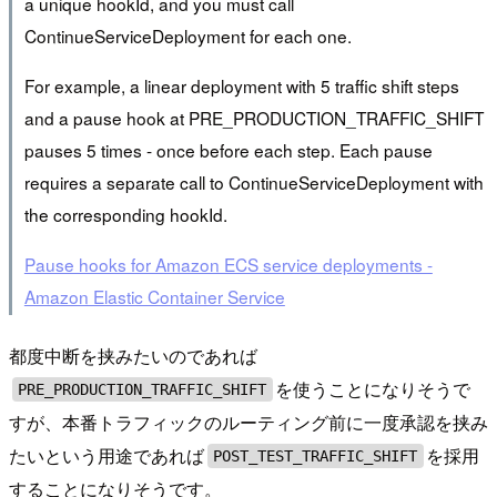
a unique hookId, and you must call
ContinueServiceDeployment for each one.
For example, a linear deployment with 5 traffic shift steps
and a pause hook at PRE_PRODUCTION_TRAFFIC_SHIFT
pauses 5 times - once before each step. Each pause
requires a separate call to ContinueServiceDeployment with
the corresponding hookId.
Pause hooks for Amazon ECS service deployments -
Amazon Elastic Container Service
都度中断を挟みたいのであれば
を使うことになりそうで
PRE_PRODUCTION_TRAFFIC_SHIFT
すが、本番トラフィックのルーティング前に一度承認を挟み
たいという用途であれば
を採用
POST_TEST_TRAFFIC_SHIFT
することになりそうです。