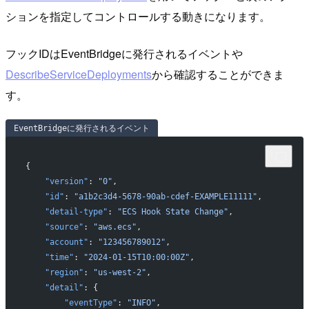
ションを指定してコントロールする動きになります。
フックIDはEventBridgeに発行されるイベントや
DescribeServiceDeployments
から確認することができま
す。
EventBridgeに発行されるイベント
{
    "version"
: 
"0"
,
    "id"
: 
"a1b2c3d4-5678-90ab-cdef-EXAMPLE11111"
,
    "detail-type"
: 
"ECS Hook State Change"
,
    "source"
: 
"aws.ecs"
,
    "account"
: 
"123456789012"
,
    "time"
: 
"2024-01-15T10:00:00Z"
,
    "region"
: 
"us-west-2"
,
    "detail"
: {
        "eventType"
: 
"INFO"
,