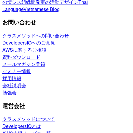
の情シス
組織開発室の活動
デザイン
Thai
Language
Vietnamese Blog
お問い合わせ
クラスメソッドへの問い合わせ
DevelopersIOへのご意見
AWSに関するご相談
資料ダウンロード
メールマガジン登録
セミナー情報
採用情報
会社説明会
勉強会
運営会社
クラスメソッドについて
DevelopersIOとは