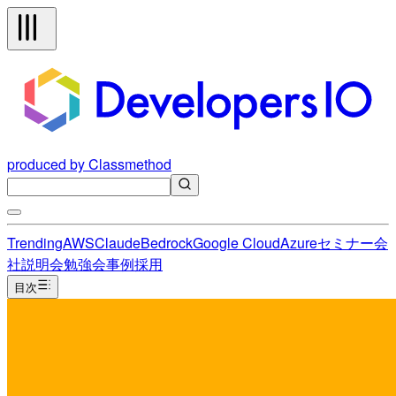
produced by Classmethod
Trending
AWS
Claude
Bedrock
Google Cloud
Azure
セミナー
会
社説明会
勉強会
事例
採用
目次