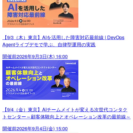
【9/3（木）東京】AIを活用した障害対応最前線 | DevOps
Agentライブデモで学ぶ、自律型運用の実践
開催前
2026年9月3日(木) 16:00
【9/4（金）東京】AIチームメイトが変える次世代コンタク
トセンター～顧客体験向上とオペレーション改革の最前線～
開催前
2026年9月4日(金) 15:00