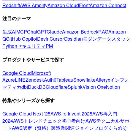
Redshift
AWS Amplify
Amazon CloudFront
Amazon Connect
注目のテーマ
生成AI
MCP
ChatGPT
Claude
Amazon Bedrock
RAG
Amazon
Q
GitHub Copilot
Devin
Cursor
Obsidian
モダンデータスタック
Python
セキュリティ
PM
プロダクトやサービスで探す
Google Cloud
Microsoft
Azure
LINE
Zendesk
Auth0
Tableau
Snowflake
Alteryx
インフォ
マティカ
dbt
DuckDB
Cloudflare
Splunk
Vision One
Notion
特集やシリーズから探す
Google Cloud Next ’25
AWS re:Invent 2025
AWS再入門
2024
AWSトレンドチェック
初心者向け
AWSテクニカルサポ
ート
AWS認定（資格）
製造業関連
ジョインブログ
くらめそ