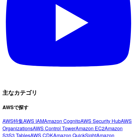
主なカテゴリ
AWSで探す
AWS特集
AWS IAM
Amazon Cognito
AWS Security Hub
AWS
Organizations
AWS Control Tower
Amazon EC2
Amazon
S3
S3 Tables
AWS CDK
Amazon QuickSight
Amazon