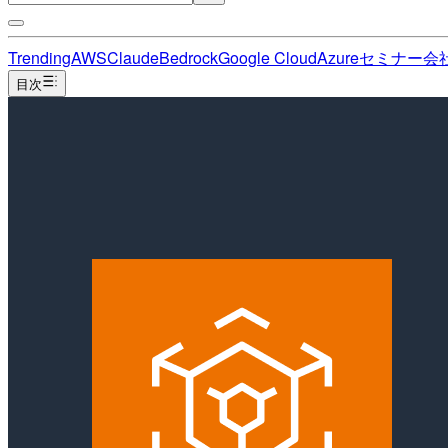
Trending
AWS
Claude
Bedrock
Google Cloud
Azure
セミナー
会
目次