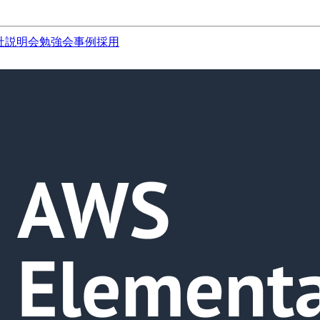
社説明会
勉強会
事例
採用