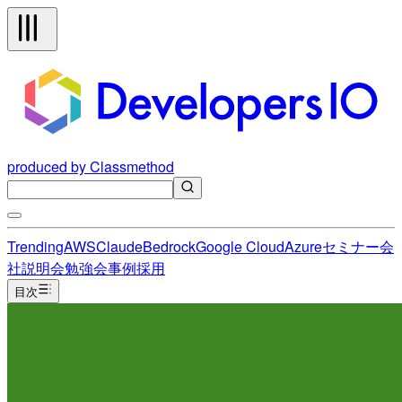
produced by Classmethod
Trending
AWS
Claude
Bedrock
Google Cloud
Azure
セミナー
会
社説明会
勉強会
事例
採用
目次