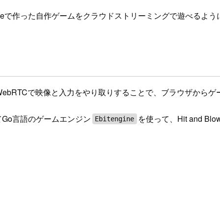
 + Ebitengineで作った自作ゲームをクラウドストリーミングで
ドで実行し、WebRTCで映像と入力をやり取りすることで、ブラウザ
あえてGo言語のゲームエンジン
を使って、Hit and B
Ebitengine