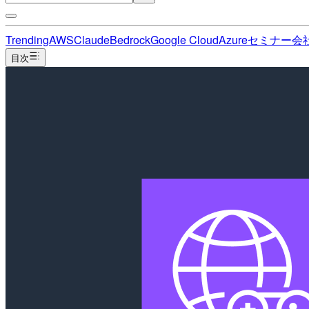
Trending
AWS
Claude
Bedrock
Google Cloud
Azure
セミナー
会
目次