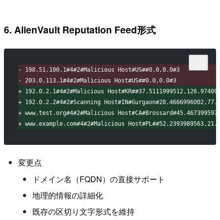
6. AlienVault Reputation Feed形式
-
 198.51.100.1#4#2#Malicious Host#US##0.0,0.0#3
-
 203.0.113.1#4#2#Malicious Host#US##0.0,0.0#3
+
 192.0.2.1#4#2#Malicious Host#KR##37.5111999512,126.97409
+
 192.0.2.2#4#2#Scanning Host#IN#Gurgaon#28.4666996002,77.
+
 www.test.org#4#2#Malicious Host#CA#Brossard#45.467399597
+
 www.example.com#4#2#Malicious Host#PL##52.2393989563,21.
変更点
ドメイン名（FQDN）の直接サポート
地理的情報の詳細化
既存の区切り文字形式を維持