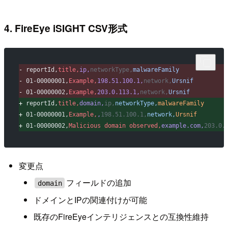
4. FireEye iSIGHT CSV形式
-
 reportId,
title,
ip,
networkType,
malwareFamily
-
 01-00000001,
Example,
198.51.100.1,
network,
Ursnif
-
 01-00000002,
Example,
203.0.113.1,
network,
Ursnif
+
 reportId,
title,
domain,
ip,
networkType,
malwareFamily
+
 01-00000001,
Example,
,
198.51.100.1,
network,
Ursnif
+
 01-00000002,
Malicious domain observed,
example.com,
203.0.
変更点
フィールドの追加
domain
ドメインとIPの関連付けが可能
既存のFireEyeインテリジェンスとの互換性維持