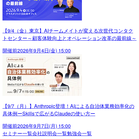
【9/4（金）東京】AIチームメイトが変える次世代コンタク
トセンター～顧客体験向上とオペレーション改革の最前線～
開催前
2026年9月4日(金) 15:00
【9/7（月）】Anthropic登壇！AIによる自治体業務効率化の
具体例ーSkillsで広がるClaudeの使い方ー
開催前
2026年9月7日(月) 15:00
セミナー一覧
会社説明会一覧
勉強会一覧