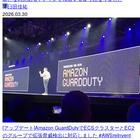
臼田佳祐
2026.03.30
[アップデート]Amazon GuardDutyでECSクラスターとEC2
のグループで拡張脅威検出に対応しました #AWSreInvent