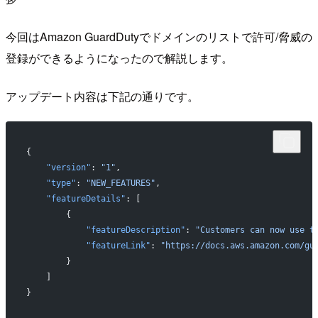
今回はAmazon GuardDutyでドメインのリストで許可/脅威の
登録ができるようになったので解説します。
アップデート内容は下記の通りです。
{
    "version"
: 
"1"
,
    "type"
: 
"NEW_FEATURES"
,
    "featureDetails"
: [
        {
            "featureDescription"
: 
"Customers can now use t
            "featureLink"
: 
"https://docs.aws.amazon.com/gu
        }
    ]
}