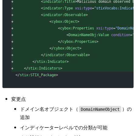
+
             <
indicator:Title
>Malicious domain observed E
+
             <
indicator:Type
 xsi:type
=
"stixVocabs:Indicat
+
             <
indicator:Observable
>
+
                 <
cybox:Object
>
+
                     <
cybox:Properties
 xsi:type
=
"DomainNa
+
                         <
DomainNameObj:Value
 condition
=
"
+
                     </
cybox:Properties
>
+
                 </
cybox:Object
>
+
             </
indicator:Observable
>
+
         </
stix:Indicator
>
+
     </
stix:Indicators
>
 </
stix:STIX_Package
>
変更点
ドメイン名オブジェクト（
）の
DomainNameObject
追加
インディケーターレベルでの分類が可能