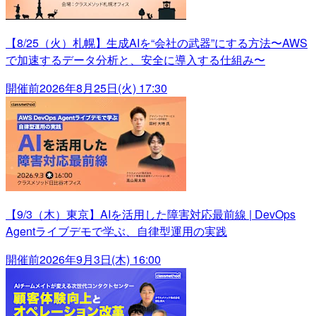
【8/25（火）札幌】生成AIを“会社の武器”にする方法〜AWS
で加速するデータ分析と、安全に導入する仕組み〜
開催前
2026年8月25日(火) 17:30
【9/3（木）東京】AIを活用した障害対応最前線 | DevOps
Agentライブデモで学ぶ、自律型運用の実践
開催前
2026年9月3日(木) 16:00