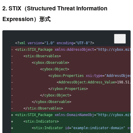
2. STIX（Structured Threat Information
Expression）形式
 <?
xml
 version
=
"1.0"
 encoding
=
"UTF-8"
?>
-
 <
stix:STIX_Package
 xmlns:AddressObject
=
"http://cybox.mit
-
     <
stix:Observables
>
-
         <
cybox:Observable
>
-
             <
cybox:Object
>
-
                 <
cybox:Properties
 xsi:type
=
"AddressObjec
-
                     <
AddressObject:Address_Value
>198.51.
-
                 </
cybox:Properties
>
-
             </
cybox:Object
>
-
         </
cybox:Observable
>
-
     </
stix:Observables
>
+
 <
stix:STIX_Package
 xmlns:DomainNameObj
=
"http://cybox.mit
+
     <
stix:Indicators
>
+
         <
stix:Indicator
 id
=
"example:indicator-domain"
 xs