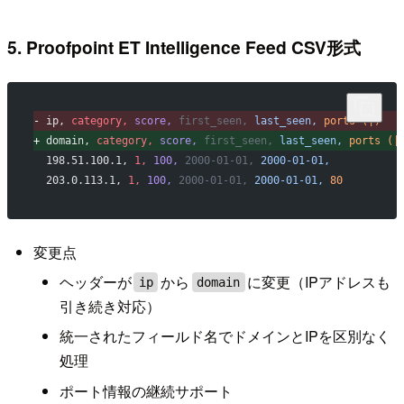
5. Proofpoint ET Intelligence Feed CSV形式
-
 ip,
 category,
 score,
 first_seen,
 last_seen,
 ports (|)
+
 domain,
 category,
 score,
 first_seen,
 last_seen,
 ports (|
 198.51.100.1,
 1,
 100,
 2000-01-01,
 2000-01-01,
 203.0.113.1,
 1,
 100,
 2000-01-01,
 2000-01-01,
 80
変更点
ヘッダーが
から
に変更（IPアドレスも
ip
domain
引き続き対応）
統一されたフィールド名でドメインとIPを区別なく
処理
ポート情報の継続サポート