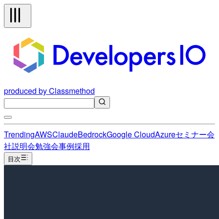
produced by Classmethod
Trending
AWS
Claude
Bedrock
Google Cloud
Azure
セミナー
会
社説明会
勉強会
事例
採用
目次