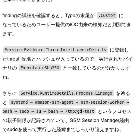
findingの詳細を確認すると、Typeの末尾が
に
.Custom
なっているためユーザー提供のIOC由来の検知だと判別でき
ます。
に登録し
Service.Evidence.ThreatIntelligenceDetails
たthreat list名とハッシュが入っているので、実行されたバイ
ナリの
と一致しているのが分かります
ExecutableSha256
ね。
さらに
を辿る
Service.RuntimeDetails.Process.Lineage
と
systemd → amazon-ssm-agent → ssm-session-worker →
というプロセス
bash → sudo → su → bash → /tmp/gd-test
の親子関係が記録されていて、SSM Session Manager経由
でsudoを使って実行した経緯までしっかり追えますね。