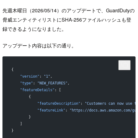
先週木曜日（2026/05/14）のアップデートで、GuardDutyの
脅威エンティティリストにSHA-256ファイルハッシュも登
録できるようになりました。
アップデート内容は以下の通り。
{
    "version"
: 
"1"
,
    "type"
: 
"NEW_FEATURES"
,
    "featureDetails"
: [
        {
            "featureDescription"
: 
"Customers can now use t
            "featureLink"
: 
"https://docs.aws.amazon.com/gu
        }
    ]
}