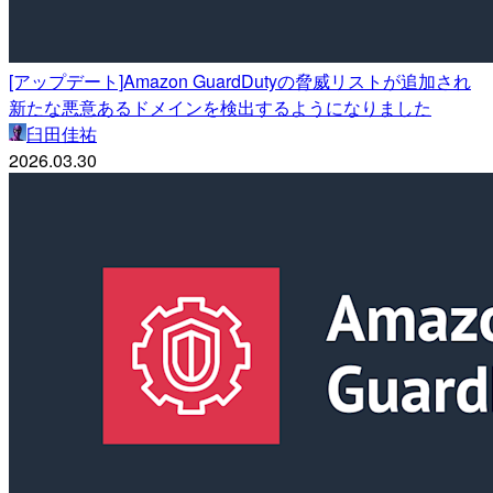
[アップデート]Amazon GuardDutyの脅威リストが追加され
新たな悪意あるドメインを検出するようになりました
臼田佳祐
2026.03.30