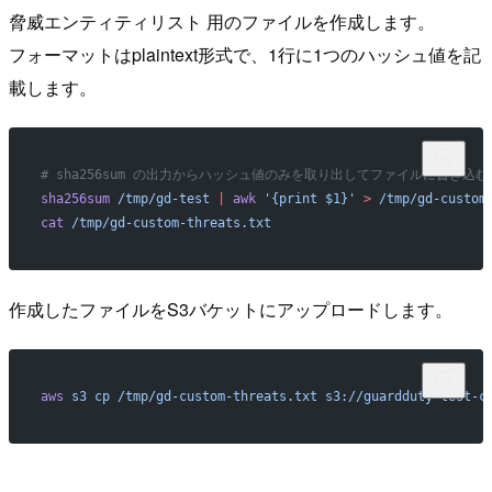
脅威エンティティリスト 用のファイルを作成します。
フォーマットはplaintext形式で、1行に1つのハッシュ値を記
載します。
# sha256sum の出力からハッシュ値のみを取り出してファイルに書き込む
sha256sum
 /tmp/gd-test
 |
 awk
 '{print $1}'
 >
 /tmp/gd-custom
cat
 /tmp/gd-custom-threats.txt
作成したファイルをS3バケットにアップロードします。
aws
 s3
 cp
 /tmp/gd-custom-threats.txt
 s3://guardduty-test-c