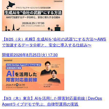
【8/25（火）札幌】生成AIを“会社の武器”にする方法〜AWS
で加速するデータ分析と、安全に導入する仕組み〜
開催前
2026年8月25日(火) 17:30
【9/3（木）東京】AIを活用した障害対応最前線 | DevOps
Agentライブデモで学ぶ、自律型運用の実践