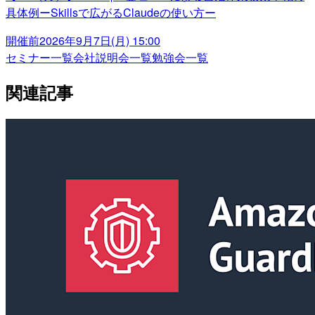
具体例ーSkillsで広がるClaudeの使い方ー
開催前
2026年9月7日(月) 15:00
セミナー一覧
会社説明会一覧
勉強会一覧
関連記事