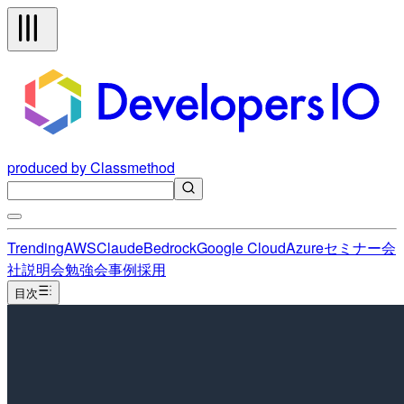
produced by Classmethod
Trending
AWS
Claude
Bedrock
Google Cloud
Azure
セミナー
会
社説明会
勉強会
事例
採用
目次