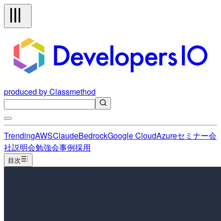
produced by Classmethod
Trending
AWS
Claude
Bedrock
Google Cloud
Azure
セミナー
会
社説明会
勉強会
事例
採用
目次