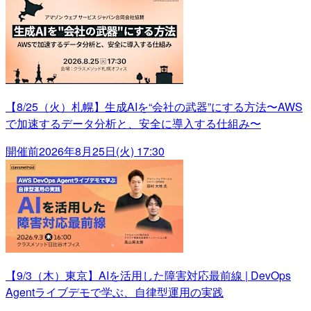
【8/25（火）札幌】生成AIを“会社の武器”にする方法〜AWS
で加速するデータ分析と、安全に導入する仕組み〜
開催前
2026年8月25日(火) 17:30
【9/3（木）東京】AIを活用した障害対応最前線 | DevOps
Agentライブデモで学ぶ、自律型運用の実践