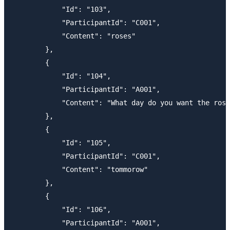
            "Id": "103",

            "ParticipantId": "C001",

            "Content": "roses"

        },

        {

            "Id": "104",

            "ParticipantId": "A001",

            "Content": "What day do you want the rose
        },

        {

            "Id": "105",

            "ParticipantId": "C001",

            "Content": "tommorow"

        },

        {

            "Id": "106",

            "ParticipantId": "A001",
