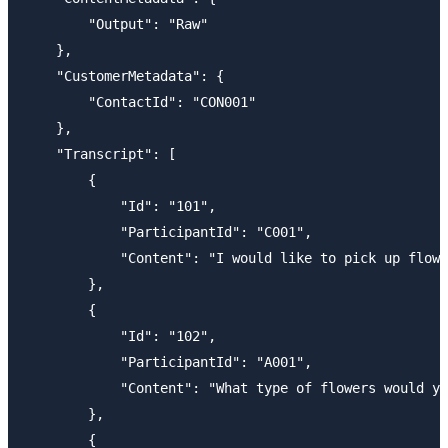
        "Output": "Raw"

    },

    "CustomerMetadata": {

        "ContactId": "CON001"

    },

    "Transcript": [

        {

            "Id": "101",

            "ParticipantId": "C001",

            "Content": "I would like to pick up flowe
        },

        {

            "Id": "102",

            "ParticipantId": "A001",

            "Content": "What type of flowers would yo
        },

        {
