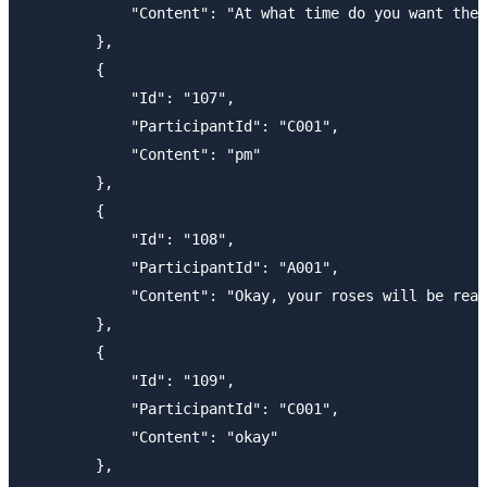
            "Content": "At what time do you want the 
        },

        {

            "Id": "107",

            "ParticipantId": "C001",

            "Content": "pm"

        },

        {

            "Id": "108",

            "ParticipantId": "A001",

            "Content": "Okay, your roses will be read
        },

        {

            "Id": "109",

            "ParticipantId": "C001",

            "Content": "okay"

        },
