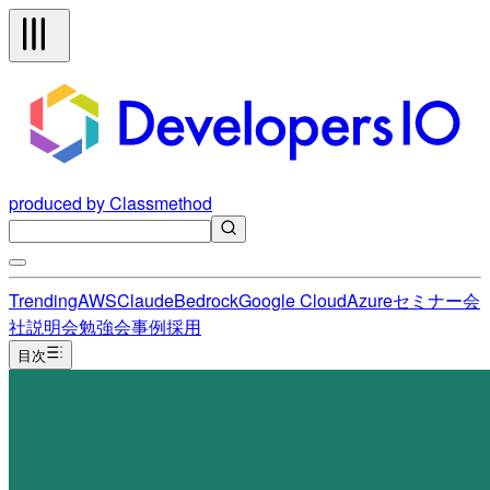
produced by Classmethod
Trending
AWS
Claude
Bedrock
Google Cloud
Azure
セミナー
会
社説明会
勉強会
事例
採用
目次