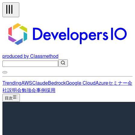
produced by Classmethod
Trending
AWS
Claude
Bedrock
Google Cloud
Azure
セミナー
会
社説明会
勉強会
事例
採用
目次