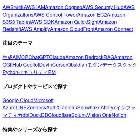
AWS特集
AWS IAM
Amazon Cognito
AWS Security Hub
AWS
Organizations
AWS Control Tower
Amazon EC2
Amazon
S3
S3 Tables
AWS CDK
Amazon QuickSight
Amazon
Redshift
AWS Amplify
Amazon CloudFront
Amazon Connect
注目のテーマ
生成AI
MCP
ChatGPT
Claude
Amazon Bedrock
RAG
Amazon
Q
GitHub Copilot
Devin
Cursor
Obsidian
モダンデータスタック
Python
セキュリティ
PM
プロダクトやサービスで探す
Google Cloud
Microsoft
Azure
LINE
Zendesk
Auth0
Tableau
Snowflake
Alteryx
インフォ
マティカ
dbt
DuckDB
Cloudflare
Splunk
Vision One
Notion
特集やシリーズから探す