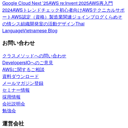
Google Cloud Next ’25
AWS re:Invent 2025
AWS再入門
2024
AWSトレンドチェック
初心者向け
AWSテクニカルサポ
ート
AWS認定（資格）
製造業関連
ジョインブログ
くらめそ
の情シス
組織開発室の活動
デザイン
Thai
Language
Vietnamese Blog
お問い合わせ
クラスメソッドへの問い合わせ
DevelopersIOへのご意見
AWSに関するご相談
資料ダウンロード
メールマガジン登録
セミナー情報
採用情報
会社説明会
勉強会
運営会社