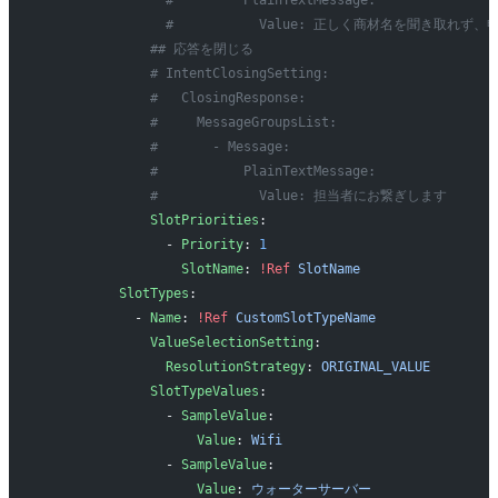
                #         PlainTextMessage:
                #           Value: 正しく商材名を聞き取
              ## 応答を閉じる
              # IntentClosingSetting:
              #   ClosingResponse:
              #     MessageGroupsList:
              #       - Message:
              #           PlainTextMessage:
              #             Value: 担当者にお繋ぎします
              SlotPriorities
:
                - 
Priority
: 
1
                  SlotName
: 
!Ref
 SlotName
          SlotTypes
:
            - 
Name
: 
!Ref
 CustomSlotTypeName
              ValueSelectionSetting
:
                ResolutionStrategy
: 
ORIGINAL_VALUE
              SlotTypeValues
:
                - 
SampleValue
: 
                    Value
: 
Wifi
                - 
SampleValue
: 
                    Value
: 
ウォーターサーバー