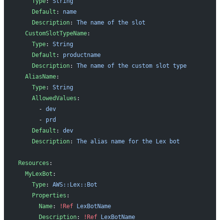
    Type
: 
String
    Default
: 
name
    Description
: 
The name of the slot
  CustomSlotTypeName
:
    Type
: 
String
    Default
: 
productname
    Description
: 
The name of the custom slot type
  AliasName
:
    Type
: 
String
    AllowedValues
:
      - 
dev
      - 
prd
    Default
: 
dev
    Description
: 
The alias name for the Lex bot
Resources
:
  MyLexBot
:
    Type
: 
AWS::Lex::Bot
    Properties
:
      Name
: 
!Ref
 LexBotName
      Description
: 
!Ref
 LexBotName