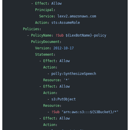
          - 
Effect
: 
Allow
            Principal
:
              Service
: 
lexv2.amazonaws.com
            Action
: 
sts:AssumeRole
      Policies
:
        - 
PolicyName
: 
!Sub
 ${LexBotName}-policy
          PolicyDocument
:
            Version
: 
2012-10-17
            Statement
:
              - 
Effect
: 
Allow
                Action
:
                  - 
polly:SynthesizeSpeech
                Resource
: 
'*'
              - 
Effect
: 
Allow
                Action
: 
                  - 
s3:PutObject
                Resource
: 
                  - 
!Sub
 "arn:aws:s3:::${S3Bucket}/*"
              - 
Effect
: 
Allow
                Action
: