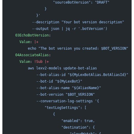
                    "sourceBotVersion": "DRAFT"
                }
            }' 
          --description "Your bot version description" 
          --output json | jq -r '.botVersion')
  03EchoBotVersion
:
    Value
: 
|+
        echo "The bot version you created: $BOT_VERSION"
  04AssociateAlias
:
    Value
: 
!Sub
 |+
        aws lexv2-models update-bot-alias 
            --bot-alias-id "${MyLexBotAlias.BotAliasId}" 
            --bot-id "${MyLexBot}" 
            --bot-alias-name "${AliasName}" 
            --bot-version "$BOT_VERSION" 
            --conversation-log-settings '{
                "textLogSettings": [
                    {
                        "enabled": true,
                        "destination": {