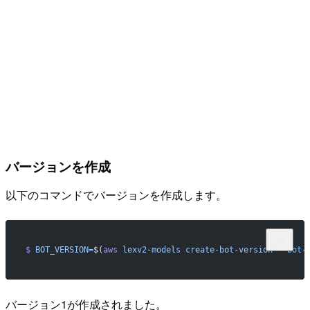
バージョンを作成
以下のコマンドでバージョンを作成します。
$
 BOT_VERSION=
$(
aws
 lexv2-models
 create-bot-version
 --bot-
バージョン1が作成されました。