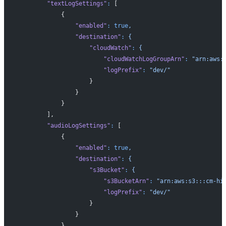
        "textLogSettings"
:
 [
            {
                "enabled"
:
 true
,
                "destination"
:
 {
                    "cloudWatch"
:
 {
                        "cloudWatchLogGroupArn"
:
 "arn:aws:
                        "logPrefix"
:
 "dev/"
                    }
                }
            }
        ],
        "audioLogSettings"
:
 [
            {
                "enabled"
:
 true
,
                "destination"
:
 {
                    "s3Bucket"
:
 {
                        "s3BucketArn"
:
 "arn:aws:s3:::cm-hi
                        "logPrefix"
:
 "dev/"
                    }
                }
            }