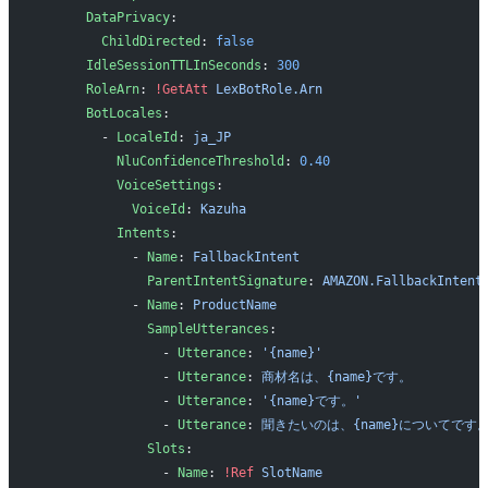
      DataPrivacy
: 
        ChildDirected
: 
false
      IdleSessionTTLInSeconds
: 
300
      RoleArn
: 
!GetAtt
 LexBotRole.Arn
      BotLocales
:
        - 
LocaleId
: 
ja_JP
          NluConfidenceThreshold
: 
0.40
          VoiceSettings
:
            VoiceId
: 
Kazuha
          Intents
:
            - 
Name
: 
FallbackIntent
              ParentIntentSignature
: 
AMAZON.FallbackIntent
            - 
Name
: 
ProductName
              SampleUtterances
:
                - 
Utterance
: 
'{name}'
                - 
Utterance
: 
商材名は、{name}です。
                - 
Utterance
: 
'{name}です。'
                - 
Utterance
: 
聞きたいのは、{name}についてです
              Slots
:
                - 
Name
: 
!Ref
 SlotName