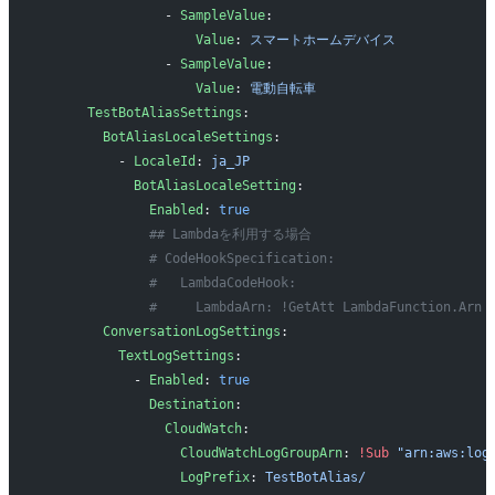
                - 
SampleValue
: 
                    Value
: 
スマートホームデバイス
                - 
SampleValue
: 
                    Value
: 
電動自転車
      TestBotAliasSettings
:
        BotAliasLocaleSettings
:
          - 
LocaleId
: 
ja_JP
            BotAliasLocaleSetting
:
              Enabled
: 
true
              ## Lambdaを利用する場合
              # CodeHookSpecification:
              #   LambdaCodeHook:
              #     LambdaArn: !GetAtt LambdaFunction.Arn
        ConversationLogSettings
:
          TextLogSettings
:
            - 
Enabled
: 
true
              Destination
: 
                CloudWatch
: 
                  CloudWatchLogGroupArn
: 
!Sub
 "arn:aws:log
                  LogPrefix
: 
TestBotAlias/