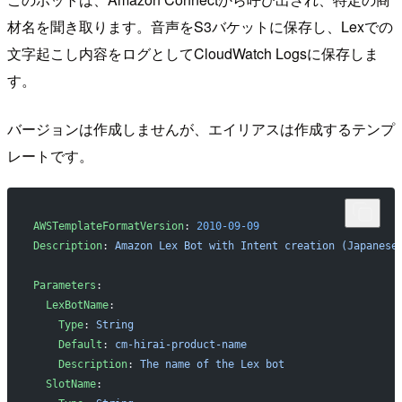
材名を聞き取ります。音声をS3バケットに保存し、Lexでの
文字起こし内容をログとしてCloudWatch Logsに保存しま
す。
バージョンは作成しませんが、エイリアスは作成するテンプ
レートです。
AWSTemplateFormatVersion
: 
2010-09-09
Description
: 
Amazon Lex Bot with Intent creation (Japanese
Parameters
:
  LexBotName
:
    Type
: 
String
    Default
: 
cm-hirai-product-name
    Description
: 
The name of the Lex bot
  SlotName
: