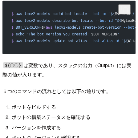
$
 aws
 lexv2-models
 build-bot-locale
 --bot-id
 "${
MyLexBot
}"
$
 aws
 lexv2-models
 describe-bot-locale
 --bot-id
 "${
MyLexBo
$
 BOT_VERSION=
$(
aws
 lexv2-models
 create-bot-version
 --bot-
$
 echo
 "The bot version you created: 
$BOT_VERSION
"
$
 aws
 lexv2-models
 update-bot-alias
 --bot-alias-id
 "${
Alia
は変数であり、スタックの出力（Output）には実
${〇〇}
際の値が入ります。
５つのコマンドの流れとしては以下の通りです。
ボットをビルドする
ボットの構築ステータスを確認する
バージョンを作成する
ボットのバージョンを確認する