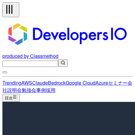
produced by Classmethod
Trending
AWS
Claude
Bedrock
Google Cloud
Azure
セミナー
会
社説明会
勉強会
事例
採用
目次