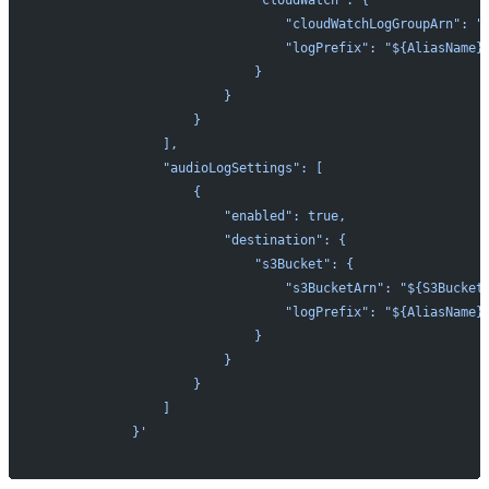
                            "cloudWatch": {
                                "cloudWatchLogGroupArn": "
                                "logPrefix": "${AliasName}
                            }
                        }
                    }
                ],
                "audioLogSettings": [
                    {
                        "enabled": true,
                        "destination": {
                            "s3Bucket": {
                                "s3BucketArn": "${S3Bucket
                                "logPrefix": "${AliasName}
                            }
                        }
                    }
                ]
            }'