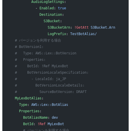
          AudioLogSettings
:
            - 
Enabled
: 
true
              Destination
:
                S3Bucket
:
                  S3BucketArn
: 
!GetAtt
 S3Bucket.Arn
                  LogPrefix
: 
TestBotAlias/
  # バージョンを利用する場合
  # BotVersion1:
  #   Type: AWS::Lex::BotVersion
  #   Properties:
  #     BotId: !Ref MyLexBot
  #     BotVersionLocaleSpecification:
  #       - LocaleId: ja_JP
  #         BotVersionLocaleDetails:
  #           SourceBotVersion: DRAFT
  MyLexBotAlias
:
    Type
: 
AWS::Lex::BotAlias
    Properties
:
      BotAliasName
: 
dev
      BotId
: 
!Ref
 MyLexBot
      # バージョンを利用する場合