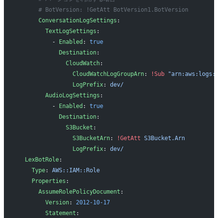
      # BotVersion: !GetAtt BotVersion1.BotVersion
      ConversationLogSettings
:
        TextLogSettings
:
          - 
Enabled
: 
true
            Destination
: 
              CloudWatch
: 
                CloudWatchLogGroupArn
: 
!Sub
 "arn:aws:logs:
                LogPrefix
: 
dev/
        AudioLogSettings
:
          - 
Enabled
: 
true
            Destination
:
              S3Bucket
:
                S3BucketArn
: 
!GetAtt
 S3Bucket.Arn
                LogPrefix
: 
dev/
  LexBotRole
:
    Type
: 
AWS::IAM::Role
    Properties
:
      AssumeRolePolicyDocument
:
        Version
: 
2012-10-17
        Statement
: