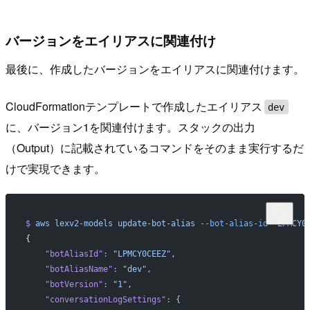
バージョンをエイリアスに関連付け
最後に、作成したバージョンをエイリアスに関連付けます。
CloudFormationテンプレートで作成したエイリアス
dev
に、バージョン1を関連付けます。スタックの出力
（Output）に記載されているコマンドをそのまま実行するだ
けで実現できます。
$
 aws
 lexv2-models
 update-bot-alias
 --bot-alias-id
 "LPMCY0
{
    "botAliasId"
:
 "LPMCY0CEEZ",
    "botAliasName"
:
 "dev",
    "botVersion"
:
 "1",
    "conversationLogSettings"
:
 {