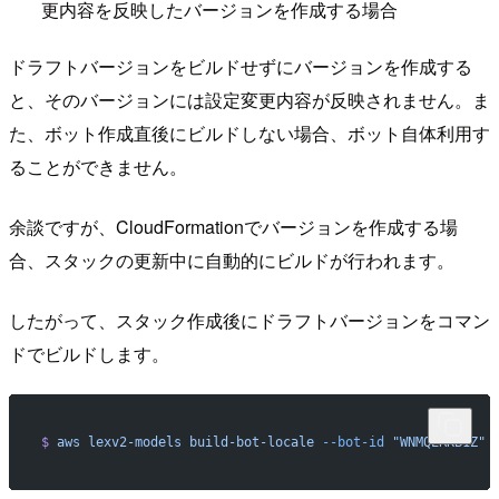
更内容を反映したバージョンを作成する場合
ドラフトバージョンをビルドせずにバージョンを作成する
と、そのバージョンには設定変更内容が反映されません。ま
た、ボット作成直後にビルドしない場合、ボット自体利用す
ることができません。
余談ですが、CloudFormationでバージョンを作成する場
合、スタックの更新中に自動的にビルドが行われます。
したがって、スタック作成後にドラフトバージョンをコマン
ドでビルドします。
$
 aws
 lexv2-models
 build-bot-locale
 --bot-id
 "WNMQERKB1Z"
 