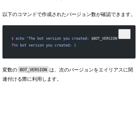
以下のコマンドで作成されたバージョン数が確認できます。
$
 echo
 "The bot version you created: 
$BOT_VERSION
"
The
 bot
 version
 you
 created:
 1
変数の
は、次のバージョンをエイリアスに関
BOT_VERSION
連付ける際に利用します。