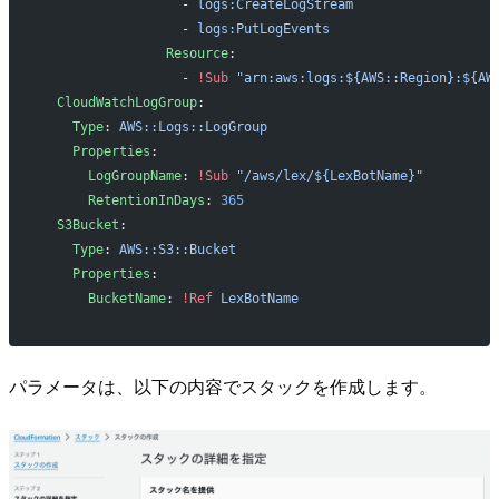
                  - 
logs:CreateLogStream
                  - 
logs:PutLogEvents
                Resource
: 
                  - 
!Sub
 "arn:aws:logs:${AWS::Region}:${AW
  CloudWatchLogGroup
:
    Type
: 
AWS::Logs::LogGroup
    Properties
:
      LogGroupName
: 
!Sub
 "/aws/lex/${LexBotName}"
      RetentionInDays
: 
365
  S3Bucket
:
    Type
: 
AWS::S3::Bucket
    Properties
:
      BucketName
: 
!Ref
 LexBotName
パラメータは、以下の内容でスタックを作成します。