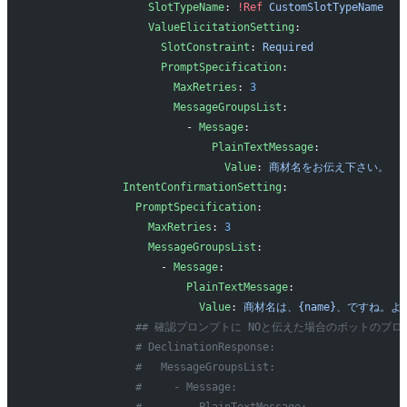
                  SlotTypeName
: 
!Ref
 CustomSlotTypeName
                  ValueElicitationSetting
:
                    SlotConstraint
: 
Required
                    PromptSpecification
:
                      MaxRetries
: 
3
                      MessageGroupsList
:
                        - 
Message
: 
                            PlainTextMessage
: 
                              Value
: 
商材名をお伝え下さい。
              IntentConfirmationSetting
: 
                PromptSpecification
:
                  MaxRetries
: 
3
                  MessageGroupsList
:
                    - 
Message
:
                        PlainTextMessage
:
                          Value
: 
商材名は、{name}、ですね
                ## 確認プロンプトに NOと伝えた場合のボットのプ
                # DeclinationResponse:
                #   MessageGroupsList:
                #     - Message: