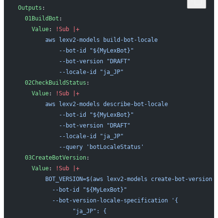
Outputs
:
  01BuildBot
:
    Value
: 
!Sub
 |+
        aws lexv2-models build-bot-locale 
            --bot-id "${MyLexBot}" 
            --bot-version "DRAFT" 
            --locale-id "ja_JP"
  02CheckBuildStatus
:
    Value
: 
!Sub
 |+
        aws lexv2-models describe-bot-locale 
            --bot-id "${MyLexBot}" 
            --bot-version "DRAFT" 
            --locale-id "ja_JP" 
            --query 'botLocaleStatus'
  03CreateBotVersion
:
    Value
: 
!Sub
 |+
        BOT_VERSION=$(aws lexv2-models create-bot-version 
          --bot-id "${MyLexBot}" 
          --bot-version-locale-specification '{
                "ja_JP": {