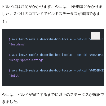
ビルドには時間がかかります。今回は、1分弱ほどかかりま
した。２つ目のコマンドでビルドステータスが確認できま
す。
$
 aws
 lexv2-models
 describe-bot-locale
 --bot-id
 "WNMQERKB1
"Building"
$
 aws
 lexv2-models
 describe-bot-locale
 --bot-id
 "WNMQERKB1
"ReadyExpressTesting"
$
 aws
 lexv2-models
 describe-bot-locale
 --bot-id
 "WNMQERKB1
"Built"
今回は、ビルドが完了するまでに以下のステータスが確認で
きました。