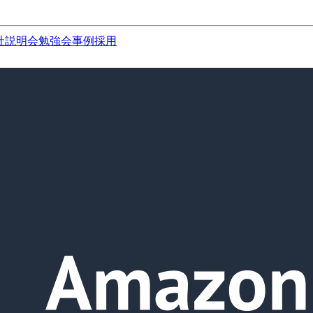
社説明会
勉強会
事例
採用