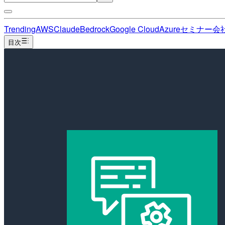
Trending
AWS
Claude
Bedrock
Google Cloud
Azure
セミナー
会
目次