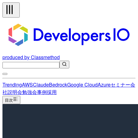
produced by Classmethod
Trending
AWS
Claude
Bedrock
Google Cloud
Azure
セミナー
会
社説明会
勉強会
事例
採用
目次