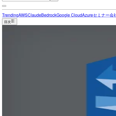
Trending
AWS
Claude
Bedrock
Google Cloud
Azure
セミナー
会
目次