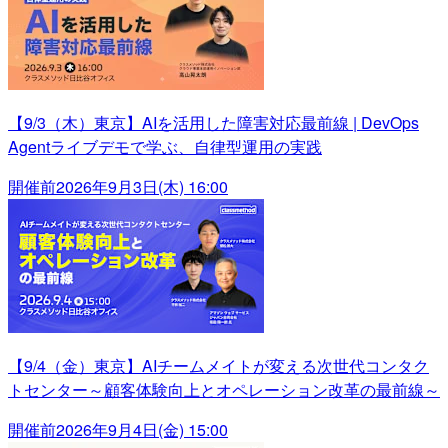
【9/3（木）東京】AIを活用した障害対応最前線 | DevOps
Agentライブデモで学ぶ、自律型運用の実践
開催前
2026年9月3日(木) 16:00
【9/4（金）東京】AIチームメイトが変える次世代コンタク
トセンター～顧客体験向上とオペレーション改革の最前線～
開催前
2026年9月4日(金) 15:00