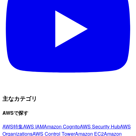
主なカテゴリ
AWSで探す
AWS特集
AWS IAM
Amazon Cognito
AWS Security Hub
AWS
Organizations
AWS Control Tower
Amazon EC2
Amazon