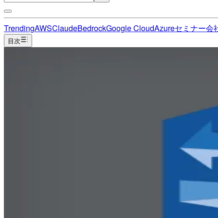
Trending
AWS
Claude
Bedrock
Google Cloud
Azure
セミナー
会
目次