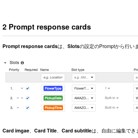
2 Prompt response cards
Prompt response cards
は、
Slots
の設定のPromptから行い
Card imgae
、
Card Title
、
Card subtitle
は、自由に編集でき