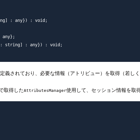
ng] : any}) : void;

 any};

: string] : any}) : void;

定義されており、必要な情報（アトリビュー）を取得（若しく
で取得した
使用して、セッション情報を取
AttributesManager