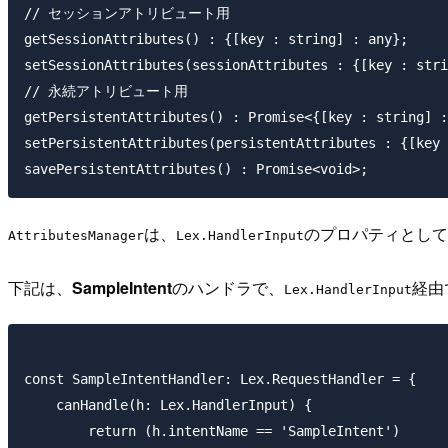
// セッションアトリビュート用

getSessionAttributes() : {[key : string] : any};

setSessionAttributes(sessionAttributes : {[key : stri
// 永続アトリビュート用

getPersistentAttributes() : Promise<{[key : string] :
setPersistentAttributes(persistentAttributes : {[key 
は、
のプロパティとして
AttributesManager
Lex.HandlerInput
下記は、
SampleIntent
のハンドラで、
経由
Lex.HandlerInput
const SampleIntentHandler: Lex.RequestHandler = {

    canHandle(h: Lex.HandlerInput) {

        return (h.intentName == 'SampleIntent')
