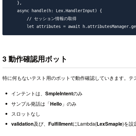
    },

    async handle(h: Lex.HandlerInput) {

        // セッション情報の取得

3 動作確認用ボット
特に何もないテスト用のボットで動作確認していきます。テ
インテントは、
SmpleIntent
のみ
サンプル発話は「
Hello
」のみ
スロットなし
validation
及び、
Fulfillment
にLambda(
LexSmaple
)を設