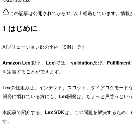
この記事は公開されてから1年以上経過しています。情報
1 はじめに
AIソリューション部の平内（SIN）です。
Amazon Lex
(以下、
Lex
)では、
validation
及び、
Fulfillment
を定義することができます。
Lex
の仕組みは、インテント、スロット、ダイアログモード
開発に慣れている方にも、
Lex
開発は、ちょっと戸惑うとい
本記事で紹介する、
Lex SDK
は、この問題を解決するため、
す。