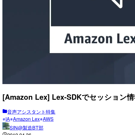
[Amazon Lex] Lex-SDKでセ
音声アシスタント特集
IA
Amazon Lex
AWS
SIN@製造BT部
2019.04.26