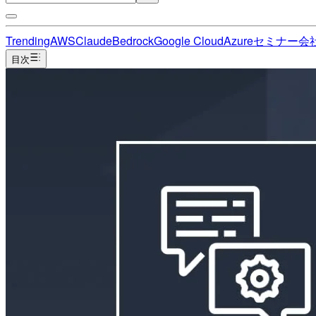
Trending
AWS
Claude
Bedrock
Google Cloud
Azure
セミナー
会
目次