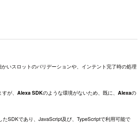
め細かいスロットのバリデーションや、インテント完了時の処理
ますが、
Alexa SDK
のような環境がないため、既に、
Alexa
の
DKであり、JavaScript及び、TypeScriptで利用可能で