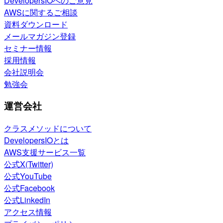
DevelopersIOへのご意見
AWSに関するご相談
資料ダウンロード
メールマガジン登録
セミナー情報
採用情報
会社説明会
勉強会
運営会社
クラスメソッドについて
DevelopersIOとは
AWS支援サービス一覧
公式X(Twitter)
公式YouTube
公式Facebook
公式LinkedIn
アクセス情報