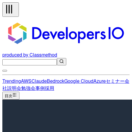
produced by Classmethod
Trending
AWS
Claude
Bedrock
Google Cloud
Azure
セミナー
会
社説明会
勉強会
事例
採用
目次