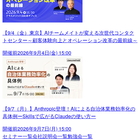
【9/4（金）東京】AIチームメイトが変える次世代コンタク
トセンター～顧客体験向上とオペレーション改革の最前線～
開催前
2026年9月4日(金) 15:00
【9/7（月）】Anthropic登壇！AIによる自治体業務効率化の
具体例ーSkillsで広がるClaudeの使い方ー
開催前
2026年9月7日(月) 15:00
セミナー一覧
会社説明会一覧
勉強会一覧