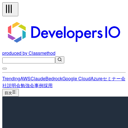
produced by Classmethod
Trending
AWS
Claude
Bedrock
Google Cloud
Azure
セミナー
会
社説明会
勉強会
事例
採用
目次