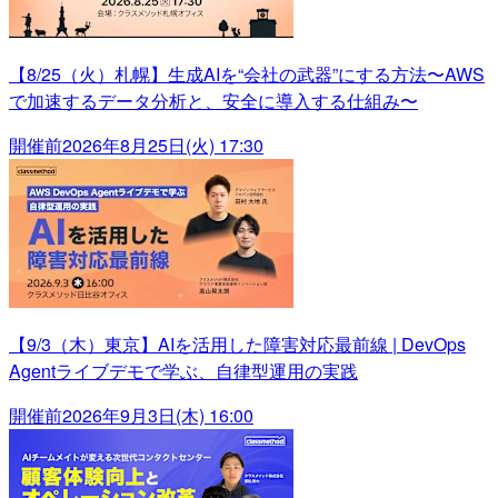
【8/25（火）札幌】生成AIを“会社の武器”にする方法〜AWS
で加速するデータ分析と、安全に導入する仕組み〜
開催前
2026年8月25日(火) 17:30
【9/3（木）東京】AIを活用した障害対応最前線 | DevOps
Agentライブデモで学ぶ、自律型運用の実践
開催前
2026年9月3日(木) 16:00