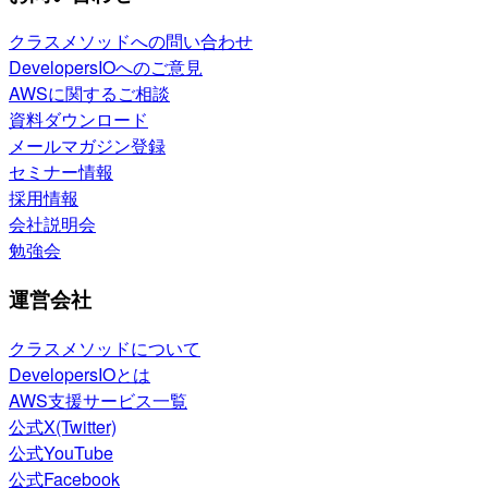
クラスメソッドへの問い合わせ
DevelopersIOへのご意見
AWSに関するご相談
資料ダウンロード
メールマガジン登録
セミナー情報
採用情報
会社説明会
勉強会
運営会社
クラスメソッドについて
DevelopersIOとは
AWS支援サービス一覧
公式X(Twitter)
公式YouTube
公式Facebook