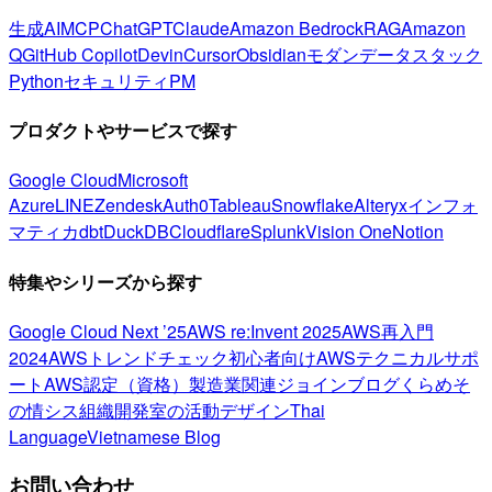
生成AI
MCP
ChatGPT
Claude
Amazon Bedrock
RAG
Amazon
Q
GitHub Copilot
Devin
Cursor
Obsidian
モダンデータスタック
Python
セキュリティ
PM
プロダクトやサービスで探す
Google Cloud
Microsoft
Azure
LINE
Zendesk
Auth0
Tableau
Snowflake
Alteryx
インフォ
マティカ
dbt
DuckDB
Cloudflare
Splunk
Vision One
Notion
特集やシリーズから探す
Google Cloud Next ’25
AWS re:Invent 2025
AWS再入門
2024
AWSトレンドチェック
初心者向け
AWSテクニカルサポ
ート
AWS認定（資格）
製造業関連
ジョインブログ
くらめそ
の情シス
組織開発室の活動
デザイン
Thai
Language
Vietnamese Blog
お問い合わせ