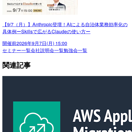
【9/7（月）】Anthropic登壇！AIによる自治体業務効率化の
具体例ーSkillsで広がるClaudeの使い方ー
開催前
2026年9月7日(月) 15:00
セミナー一覧
会社説明会一覧
勉強会一覧
関連記事