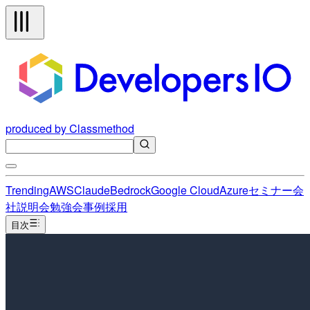
produced by Classmethod
Trending
AWS
Claude
Bedrock
Google Cloud
Azure
セミナー
会
社説明会
勉強会
事例
採用
目次