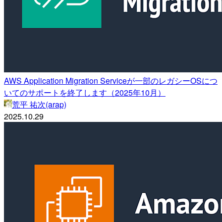
AWS Application Migration Serviceが一部のレガシーOSにつ
いてのサポートを終了します（2025年10月）
荒平 祐次(arap)
2025.10.29