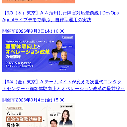
【9/3（木）東京】AIを活用した障害対応最前線 | DevOps
Agentライブデモで学ぶ、自律型運用の実践
開催前
2026年9月3日(木) 16:00
【9/4（金）東京】AIチームメイトが変える次世代コンタク
トセンター～顧客体験向上とオペレーション改革の最前線～
開催前
2026年9月4日(金) 15:00