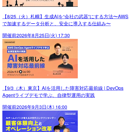
【8/25（火）札幌】生成AIを“会社の武器”にする方法〜AWS
で加速するデータ分析と、安全に導入する仕組み〜
開催前
2026年8月25日(火) 17:30
【9/3（木）東京】AIを活用した障害対応最前線 | DevOps
Agentライブデモで学ぶ、自律型運用の実践
開催前
2026年9月3日(木) 16:00