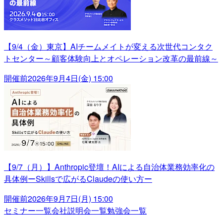
【9/4（金）東京】AIチームメイトが変える次世代コンタク
トセンター～顧客体験向上とオペレーション改革の最前線～
開催前
2026年9月4日(金) 15:00
【9/7（月）】Anthropic登壇！AIによる自治体業務効率化の
具体例ーSkillsで広がるClaudeの使い方ー
開催前
2026年9月7日(月) 15:00
セミナー一覧
会社説明会一覧
勉強会一覧