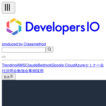
produced by Classmethod
Trending
AWS
Claude
Bedrock
Google Cloud
Azure
セミナー
会
社説明会
勉強会
事例
採用
目次