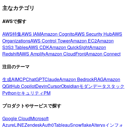
主なカテゴリ
AWSで探す
AWS特集
AWS IAM
Amazon Cognito
AWS Security Hub
AWS
Organizations
AWS Control Tower
Amazon EC2
Amazon
S3
S3 Tables
AWS CDK
Amazon QuickSight
Amazon
Redshift
AWS Amplify
Amazon CloudFront
Amazon Connect
注目のテーマ
生成AI
MCP
ChatGPT
Claude
Amazon Bedrock
RAG
Amazon
Q
GitHub Copilot
Devin
Cursor
Obsidian
モダンデータスタック
Python
セキュリティ
PM
プロダクトやサービスで探す
Google Cloud
Microsoft
Azure
LINE
Zendesk
Auth0
Tableau
Snowflake
Alteryx
インフォ