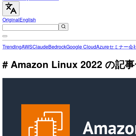
Original
English
Trending
AWS
Claude
Bedrock
Google Cloud
Azure
セミナー
会
# Amazon Linux 2022 の記