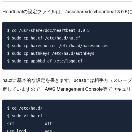
Heartbeatの設定ファイルは、/usr/share/doc/heartb
$ cd /usr/share/doc/heartbeat-3.0.5

$ sudo cp ha.cf /etc/ha.d/ha.cf 

$ sudo cp haresources /etc/ha.d/haresources

$ sudo cp authkeys /etc/ha.d/authkeys

ha.cfに基本的な設定を書きます。ucastには相手方（ス
定していますので、AWS Management Console等で
$ cd /etc/ha.d/

$ sudo vi ha.cf

crm             off

use_logd        yes
