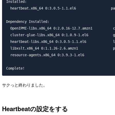
Installed:

  heartbeat.x86_64 0:3.0.5-1.1.el6                 pa
Dependency Installed:

  OpenIPMI-libs.x86_64 0:2.0.16-12.7.amzn1          c
  cluster-glue-libs.x86_64 0:1.0.9-1.el6            g
  heartbeat-libs.x86_64 0:3.0.5-1.1.el6             l
  libxslt.x86_64 0:1.1.26-2.6.amzn1                 p
  resource-agents.x86_64 0:3.9.3-1.el6             

サクっと終わりました。
Heartbeatの設定をする