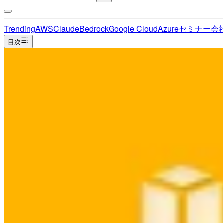
Trending
AWS
Claude
Bedrock
Google Cloud
Azure
セミナー
会
目次