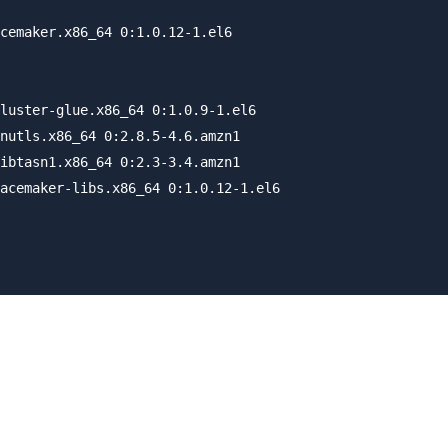
cemaker.x86_64 0:1.0.12-1.el6                

luster-glue.x86_64 0:1.0.9-1.el6            

nutls.x86_64 0:2.8.5-4.6.amzn1              

ibtasn1.x86_64 0:2.3-3.4.amzn1              

acemaker-libs.x86_64 0:1.0.12-1.el6         
