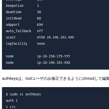
keepalive       1

deadtime        30

initdead        60

udpport         694

auto_failback   off

ucast           eth0 10.146.101.XXX

logfacility     none

node            ip-10-150-179-YYY

authkeysは、rootユーザのみ修正できるようにchmodして
$ sudo vi authkeys

auth 1

1 crc
