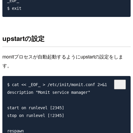
_EOF_

upstartの設定
monitプロセスが自動起動するようにupstartの設定をしま
す。
$ cat << _EOF_ > /etc/init/monit.conf 2>&1

description "Monit service manager"

start on runlevel [2345]

stop on runlevel [!2345]

respawn
