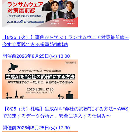
【8/25（火）】事例から学ぶ！ランサムウェア対策最前線～
今すぐ実践できる多重防御戦略
開催前
2026年8月25日(火) 13:00
【8/25（火）札幌】生成AIを“会社の武器”にする方法〜AWS
で加速するデータ分析と、安全に導入する仕組み〜
開催前
2026年8月25日(火) 17:30