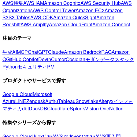
AWS特集
AWS IAM
Amazon Cognito
AWS Security Hub
AWS
Organizations
AWS Control Tower
Amazon EC2
Amazon
S3
S3 Tables
AWS CDK
Amazon QuickSight
Amazon
Redshift
AWS Amplify
Amazon CloudFront
Amazon Connect
注目のテーマ
生成AI
MCP
ChatGPT
Claude
Amazon Bedrock
RAG
Amazon
Q
GitHub Copilot
Devin
Cursor
Obsidian
モダンデータスタック
Python
セキュリティ
PM
プロダクトやサービスで探す
Google Cloud
Microsoft
Azure
LINE
Zendesk
Auth0
Tableau
Snowflake
Alteryx
インフォ
マティカ
dbt
DuckDB
Cloudflare
Splunk
Vision One
Notion
特集やシリーズから探す
Google Cloud Next ’25
AWS re:Invent 2025
AWS再入門