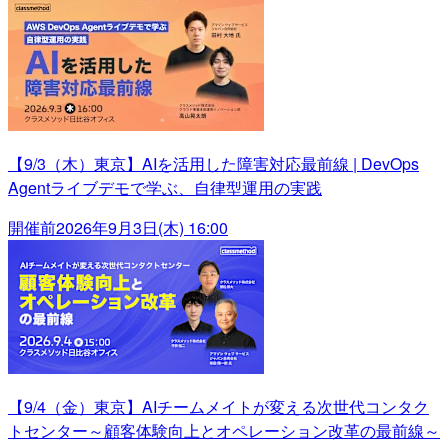
【9/3（木）東京】AIを活用した障害対応最前線 | DevOps
Agentライブデモで学ぶ、自律型運用の実践
開催前
2026年9月3日(木) 16:00
【9/4（金）東京】AIチームメイトが変える次世代コンタク
トセンター～顧客体験向上とオペレーション改革の最前線～