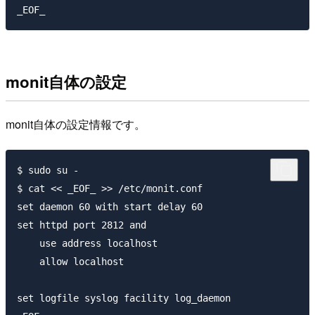
monit自体の設定
monit自体の設定情報です。
$ sudo su -

$ cat << _EOF_ >> /etc/monit.conf

set daemon 60 with start delay 60

set httpd port 2812 and

    use address localhost

    allow localhost

set logfile syslog facility log_daemon  
