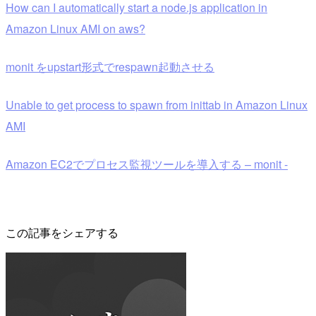
How can I automatically start a node.js application in
Amazon Linux AMI on aws?
monit をupstart形式でrespawn起動させる
Unable to get process to spawn from inittab in Amazon Linux
AMI
Amazon EC2でプロセス監視ツールを導入する – monit -
この記事をシェアする