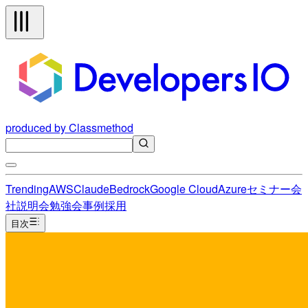
produced by Classmethod
Trending
AWS
Claude
Bedrock
Google Cloud
Azure
セミナー
会
社説明会
勉強会
事例
採用
目次