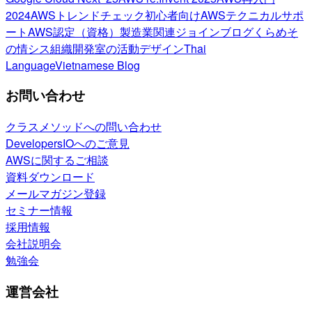
2024
AWSトレンドチェック
初心者向け
AWSテクニカルサポ
ート
AWS認定（資格）
製造業関連
ジョインブログ
くらめそ
の情シス
組織開発室の活動
デザイン
Thai
Language
Vietnamese Blog
お問い合わせ
クラスメソッドへの問い合わせ
DevelopersIOへのご意見
AWSに関するご相談
資料ダウンロード
メールマガジン登録
セミナー情報
採用情報
会社説明会
勉強会
運営会社