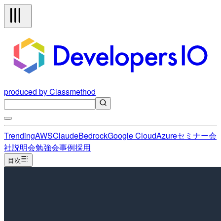
produced by Classmethod
Trending
AWS
Claude
Bedrock
Google Cloud
Azure
セミナー
会
社説明会
勉強会
事例
採用
目次