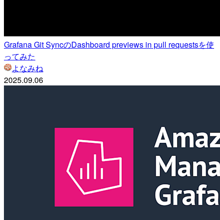
Grafana Git SyncのDashboard previews in pull requestsを使
ってみた
よなみね
2025.09.06