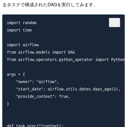
るタスクで構成されたDAGを実行してみます。
import random

import time

import airflow

from airflow.models import DAG

from airflow.operators.python_operator import PythonO
args = {

    "owner": "airflow",

    "start_date": airflow.utils.dates.days_ago(2),

    "provide_context": True,

}

def task_proc(**context):
