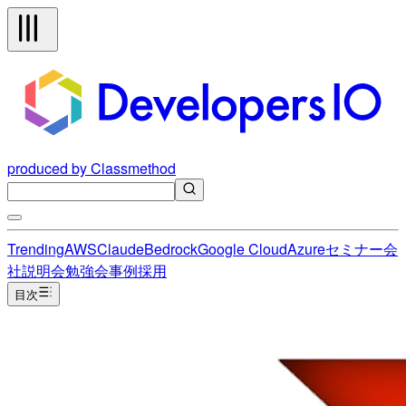
produced by Classmethod
Trending
AWS
Claude
Bedrock
Google Cloud
Azure
セミナー
会
社説明会
勉強会
事例
採用
目次