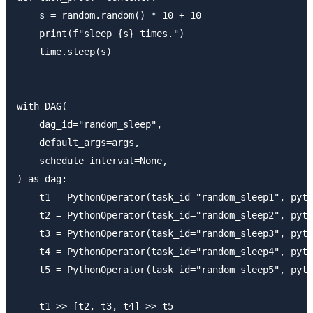
    s = random.random() * 10 + 10

    print(f"sleep {s} times.")

    time.sleep(s)

with DAG(

    dag_id="random_sleep",

    default_args=args,

    schedule_interval=None,

) as dag:

    t1 = PythonOperator(task_id="random_sleep1", pyth
    t2 = PythonOperator(task_id="random_sleep2", pyth
    t3 = PythonOperator(task_id="random_sleep3", pyth
    t4 = PythonOperator(task_id="random_sleep4", pyth
    t5 = PythonOperator(task_id="random_sleep5", pyth