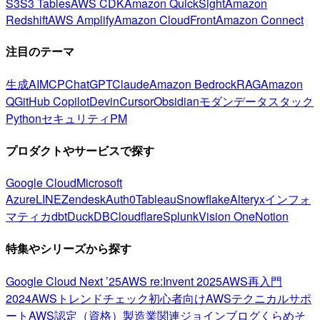
S3
S3 Tables
AWS CDK
Amazon QuickSight
Amazon
Redshift
AWS Amplify
Amazon CloudFront
Amazon Connect
注目のテーマ
生成AI
MCP
ChatGPT
Claude
Amazon Bedrock
RAG
Amazon
Q
GitHub Copilot
Devin
Cursor
Obsidian
モダンデータスタック
Python
セキュリティ
PM
プロダクトやサービスで探す
Google Cloud
Microsoft
Azure
LINE
Zendesk
Auth0
Tableau
Snowflake
Alteryx
インフォ
マティカ
dbt
DuckDB
Cloudflare
Splunk
Vision One
Notion
特集やシリーズから探す
Google Cloud Next ’25
AWS re:Invent 2025
AWS再入門
2024
AWSトレンドチェック
初心者向け
AWSテクニカルサポ
ート
AWS認定（資格）
製造業関連
ジョインブログ
くらめそ