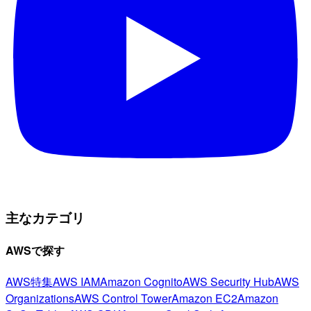
主なカテゴリ
AWSで探す
AWS特集
AWS IAM
Amazon Cognito
AWS Security Hub
AWS
Organizations
AWS Control Tower
Amazon EC2
Amazon