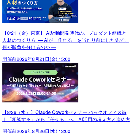
【8/21（金）東京】 AI駆動開発時代の、プロダクト組織と
人材のつくり方 ― AIが「作れる」を当たり前にした先で、
何が勝負を分けるのか ―
開催前
2026年8月21日(金) 15:00
【8/26（水）】Claude Coworkセミナー バックオフィス編
｜「相談する」から「任せる」へ、AI活用の考え方と進め方
開催前
2026年8月26日(水) 13:00