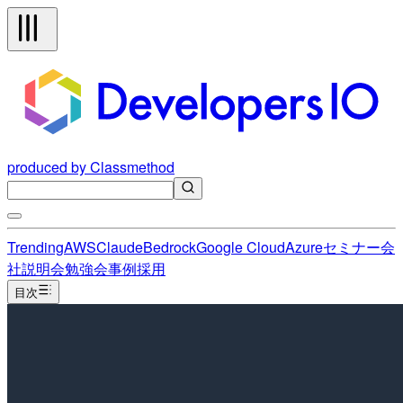
produced by Classmethod
Trending
AWS
Claude
Bedrock
Google Cloud
Azure
セミナー
会
社説明会
勉強会
事例
採用
目次