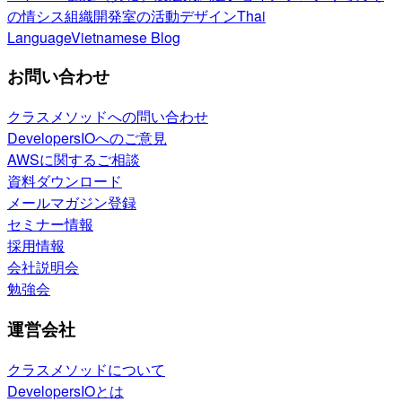
の情シス
組織開発室の活動
デザイン
Thai
Language
Vietnamese Blog
お問い合わせ
クラスメソッドへの問い合わせ
DevelopersIOへのご意見
AWSに関するご相談
資料ダウンロード
メールマガジン登録
セミナー情報
採用情報
会社説明会
勉強会
運営会社
クラスメソッドについて
DevelopersIOとは