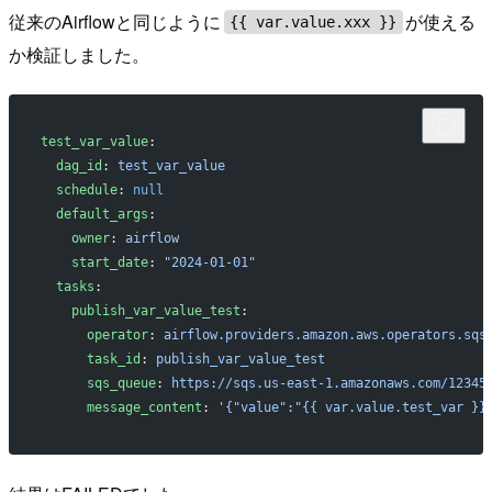
従来のAirflowと同じように
が使える
{{ var.value.xxx }}
か検証しました。
test_var_value
:
  dag_id
: 
test_var_value
  schedule
: 
null
  default_args
:
    owner
: 
airflow
    start_date
: 
"2024-01-01"
  tasks
:
    publish_var_value_test
:
      operator
: 
airflow.providers.amazon.aws.operators.sqs
      task_id
: 
publish_var_value_test
      sqs_queue
: 
https://sqs.us-east-1.amazonaws.com/12345
      message_content
: 
'{"value":"{{ var.value.test_var }}