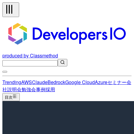
produced by Classmethod
Trending
AWS
Claude
Bedrock
Google Cloud
Azure
セミナー
会
社説明会
勉強会
事例
採用
目次