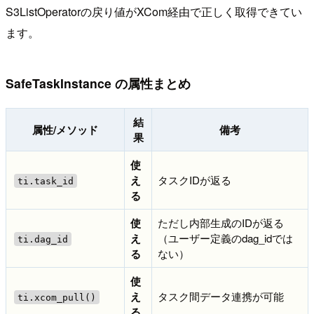
S3ListOperatorの戻り値がXCom経由で正しく取得できてい
ます。
SafeTaskInstance の属性まとめ
結
属性/メソッド
備考
果
使
え
タスクIDが返る
ti.task_id
る
使
ただし内部生成のIDが返る
え
（ユーザー定義のdag_idでは
ti.dag_id
る
ない）
使
え
タスク間データ連携が可能
ti.xcom_pull()
る