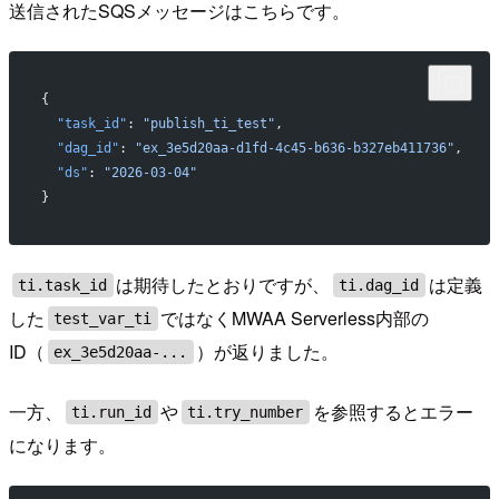
送信されたSQSメッセージはこちらです。
{
  "task_id"
: 
"publish_ti_test"
,
  "dag_id"
: 
"ex_3e5d20aa-d1fd-4c45-b636-b327eb411736"
,
  "ds"
: 
"2026-03-04"
}
は期待したとおりですが、
は定義
ti.task_id
ti.dag_id
した
ではなくMWAA Serverless内部の
test_var_ti
ID（
）が返りました。
ex_3e5d20aa-...
一方、
や
を参照するとエラー
ti.run_id
ti.try_number
になります。