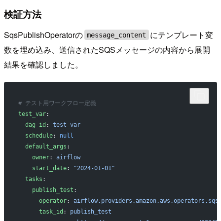
検証方法
SqsPublishOperatorの
にテンプレート変
message_content
数を埋め込み、送信されたSQSメッセージの内容から展開
結果を確認しました。
# テスト用ワークフロー定義
test_var
:
  dag_id
: 
test_var
  schedule
: 
null
  default_args
:
    owner
: 
airflow
    start_date
: 
"2024-01-01"
  tasks
:
    publish_test
:
      operator
: 
airflow.providers.amazon.aws.operators.sqs
      task_id
: 
publish_test