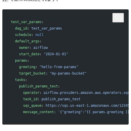
test_var_params
:
  dag_id
: 
test_var_params
  schedule
: 
null
  default_args
:
    owner
: 
airflow
    start_date
: 
"2024-01-01"
  params
:
    greeting
: 
"hello-from-params"
    target_bucket
: 
"my-params-bucket"
  tasks
:
    publish_params_test
:
      operator
: 
airflow.providers.amazon.aws.operators.sqs
      task_id
: 
publish_params_test
      sqs_queue
: 
https://sqs.us-east-1.amazonaws.com/12345
      message_content
: 
'{"greeting":"{{ params.greeting }}