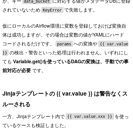
が、キー
に対応する値がメタデータDBに登録
data_bucket
されていないため
で失敗します。
KeyError
仮にローカルのAirflow環境に変数を登録しておけば変換自
体は成功しますが、その場合は変数の値がYAMLにハード
コードされるだけです。
への変換や
params
{{ var.value
の検出・警告といった処理は行われません。いずれにし
}}
ても
Variable.get()を使っているDAGの変換は、手動での事
前対応が必要
です。
Jinjaテンプレートの {{ var.value }} は警告なくス
ルーされる
一方、Jinjaテンプレート内で
を使っ
{{ var.value.xxx }}
ているケースも検証しました。