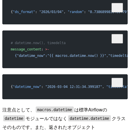
{
"ds_format"
: 
"2026/03/04"
, 
"random"
: 
"0.7386899833460479"
# datetime.now(), timedelta
message_content
: 
>-
  {"datetime_now":"{{ macros.datetime.now() }}","timedelta
{
"datetime_now"
: 
"2026-03-04 12:31:34.399187"
, 
"timedelta"
注意点として、
は標準Airflowの
macros.datetime
モジュールではなく
クラス
datetime
datetime.datetime
そのものです。また、返されたオブジェクト