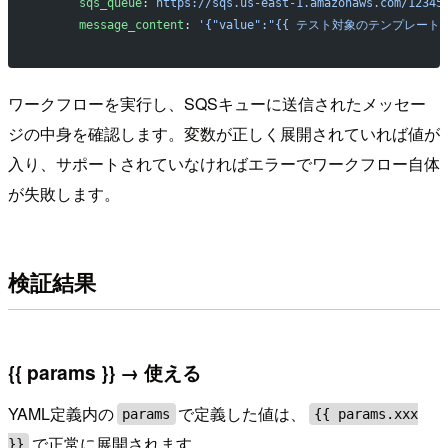
      sqs_queue
: 
https://sqs.us-east-1.amazonaws.com/12345
      message_content
: 
'{"value":"{{ テスト対象のテンプレート変
ワークフローを実行し、SQSキューに送信されたメッセー
ジの中身を確認します。変数が正しく展開されていれば値が
入り、サポートされていなければエラーでワークフロー自体
が失敗します。
検証結果
{{ params }} → 使える
YAML定義内の
で定義した値は、
params
{{ params.xxx
で正常に展開されます。
}}