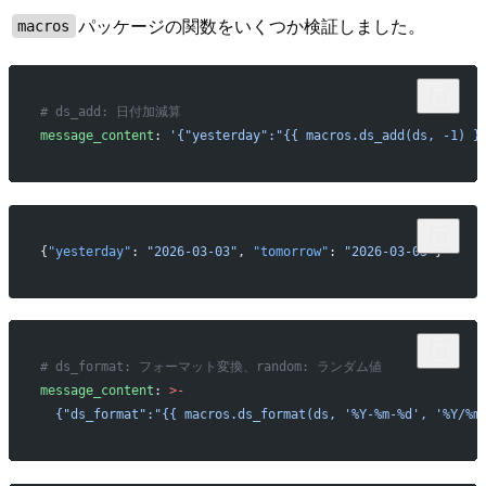
パッケージの関数をいくつか検証しました。
macros
# ds_add: 日付加減算
message_content
: 
'{"yesterday":"{{ macros.ds_add(ds, -1) }
{
"yesterday"
: 
"2026-03-03"
, 
"tomorrow"
: 
"2026-03-05"
}
# ds_format: フォーマット変換、random: ランダム値
message_content
: 
>-
  {"ds_format":"{{ macros.ds_format(ds, '%Y-%m-%d', '%Y/%m