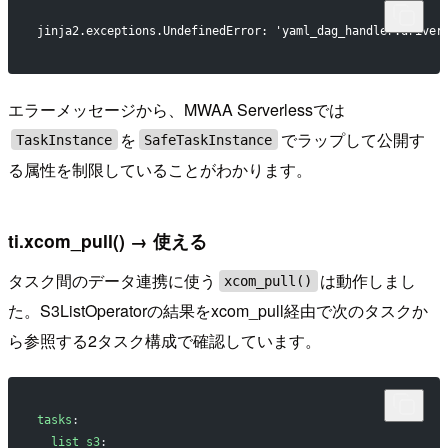
jinja2.exceptions.UndefinedError: 'yaml_dag_handler.driver
エラーメッセージから、MWAA Serverlessでは
を
でラップして公開す
TaskInstance
SafeTaskInstance
る属性を制限していることがわかります。
ti.xcom_pull() → 使える
タスク間のデータ連携に使う
は動作しまし
xcom_pull()
た。S3ListOperatorの結果をxcom_pull経由で次のタスクか
ら参照する2タスク構成で確認しています。
tasks
:
  list_s3
: