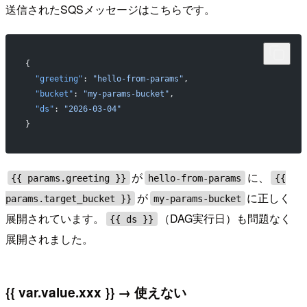
送信されたSQSメッセージはこちらです。
{
  "greeting"
: 
"hello-from-params"
,
  "bucket"
: 
"my-params-bucket"
,
  "ds"
: 
"2026-03-04"
}
が
に、
{{ params.greeting }}
hello-from-params
{{
が
に正しく
params.target_bucket }}
my-params-bucket
展開されています。
（DAG実行日）も問題なく
{{ ds }}
展開されました。
{{ var.value.xxx }} → 使えない