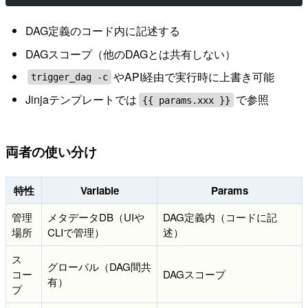
DAG定義のコード内に記述する
DAGスコープ（他のDAGとは共有しない）
やAPI経由で実行時に上書き可能
trigger_dag -c
Jinjaテンプレートでは
で参照
{{ params.xxx }}
両者の使い分け
特性
Variable
Params
管理
メタデータDB（UIや
DAG定義内（コードに記
場所
CLIで管理）
述）
ス
グローバル（DAG間共
コー
DAGスコープ
有）
プ