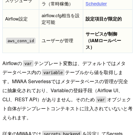
スケジューラ
ラ（常時稼働）
Scheduler
airflow.cfg相当を設
Airflow設定
設定項目が限定的
定可能
サービスが制御
ユーザーが管理
（IAMロールベー
aws_conn_id
ス）
Airflowの
テンプレート変数は、デフォルトではメタ
var
データベース内の
テーブルから値を取得しま
variable
す。MWAA Serverlessではメタデータベースの管理が完全
に抽象化されており、Variableの登録手段（Airflow UI、
CLI、REST API）がありません。そのため
オブジェク
var
ト自体がテンプレートコンテキストに注入されていないと考
えられます。
従来のMWAAでは
を設定してSecrets
secrets.backend