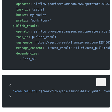
    operator
: 
airflow.providers.amazon.aws.operators.s3.S3
    task_id
: 
list_s3
    bucket
: 
my-bucket
    prefix
: 
"workflows/"
  publish_result
:
    operator
: 
airflow.providers.amazon.aws.operators.sqs.S
    task_id
: 
publish_result
    sqs_queue
: 
https://sqs.us-east-1.amazonaws.com/1234567
    message_content
: 
'{"xcom_result":"{{ ti.xcom_pull(task
    dependencies
:
      - 
list_s3
{
  "xcom_result"
: 
"['workflows/sqs-sensor-basic.yaml', 'wor
}