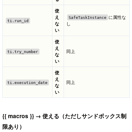
使
え
に属性な
SafeTaskInstance
ti.run_id
な
し
い
使
え
同上
ti.try_number
な
い
使
え
同上
ti.execution_date
な
い
{{ macros }} → 使える（ただしサンドボックス制
限あり）