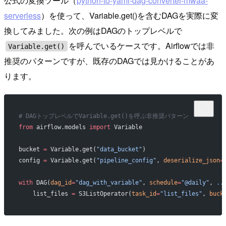
公式の変換ツール（
python-to-yaml-dag-converter-mwaa-
serverless
）を使って、Variable.get()を含むDAGを実際に変
換してみました。次の例はDAGのトップレベルで
を呼んでいるケースです。Airflowでは非
Variable.get()
推奨のパターンですが、既存のDAGでは見かけることがあ
ります。
# DAGトップレベルでVariable.get()を呼ぶ非推奨パターン
from
 airflow.models 
import
 Variable
bucket 
=
 Variable.get(
"data_bucket"
)
config 
=
 Variable.get(
"pipeline_config"
, 
deserialize_json
=
with
 DAG(
dag_id
=
"dag_with_variable"
, 
schedule
=
"@daily"
, 
..
    list_files 
=
 S3ListOperator(
task_id
=
"list_files"
, 
buck