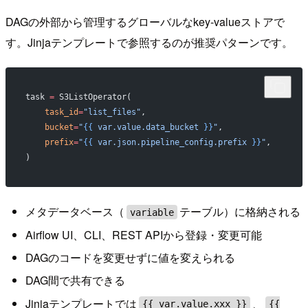
DAGの外部から管理するグローバルなkey-valueストアで
す。Jinjaテンプレートで参照するのが推奨パターンです。
task 
=
 S3ListOperator(
    task_id
=
"list_files"
,
    bucket
=
"
{{
 var.value.data_bucket 
}}
"
,
    prefix
=
"
{{
 var.json.pipeline_config.prefix 
}}
"
,
)
メタデータベース（
テーブル）に格納される
variable
Airflow UI、CLI、REST APIから登録・変更可能
DAGのコードを変更せずに値を変えられる
DAG間で共有できる
Jinjaテンプレートでは
、
{{ var.value.xxx }}
{{