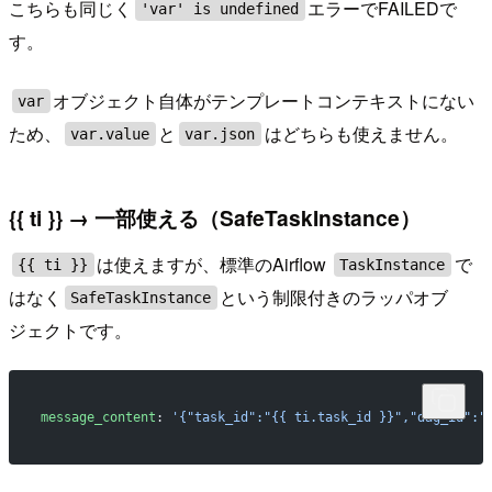
こちらも同じく
エラーでFAILEDで
'var' is undefined
す。
オブジェクト自体がテンプレートコンテキストにない
var
ため、
と
はどちらも使えません。
var.value
var.json
{{ ti }} → 一部使える（SafeTaskInstance）
は使えますが、標準のAirflow
で
{{ ti }}
TaskInstance
はなく
という制限付きのラッパオブ
SafeTaskInstance
ジェクトです。
message_content
: 
'{"task_id":"{{ ti.task_id }}","dag_id":"