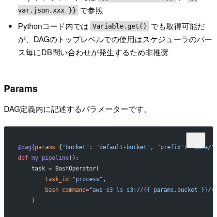
で参照
var.json.xxx }}
Pythonコード内では
でも取得可能だ
Variable.get()
が、DAGのトップレベルでの使用はスケジューラのパー
ス毎にDB問い合わせが発生するため非推奨
Params
DAG定義内に記述するパラメーターです。
@dag
(
params
=
{
"bucket"
: 
"default-bucket"
, 
"prefix"
: 
"data/"
def
 my_pipeline
():
    task 
=
 BashOperator(
        task_id
=
"process"
,
        bash_command
=
"aws s3 ls s3://
{{
 params.bucket 
}}
/
{
    )