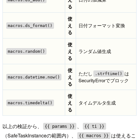
る
使
え
日付フォーマット変換
macros.ds_format()
る
使
え
ランダム値生成
macros.random()
る
使
ただし
は
.strftime()
え
macros.datetime.now()
SecurityErrorでブロック
る
使
え
タイムデルタ生成
macros.timedelta()
る
以上の検証から、
、
{{ params }}
{{ ti }}
（SafeTaskInstanceの範囲内）、
は使えるこ
{{ macros }}